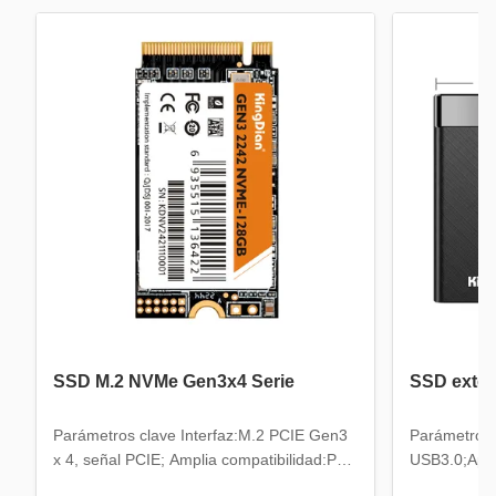
SSD M.2 NVMe Gen3x4 Serie
SSD exte
Parámetros clave Interfaz:M.2 PCIE Gen3
Parámetros c
x 4, señal PCIE; Amplia compatibilidad:PC
USB3.0;Apoy
de escritorio, servidor, PC, PC para juegos,
HDDTempera