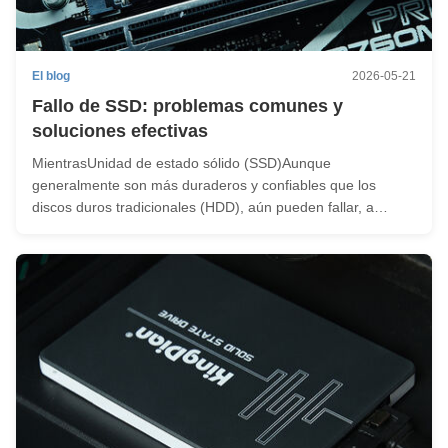
El blog
2026-05-21
Fallo de SSD: problemas comunes y
soluciones efectivas
MientrasUnidad de estado sólido (SSD)Aunque
generalmente son más duraderos y confiables que los
discos duros tradicionales (HDD), aún pueden fallar, a
menudo sin previo aviso. Al estar atento a las primeras
señales de alerta, podrá tomar medidas antes de que sea
demasiado tarde. Causas comunes ...