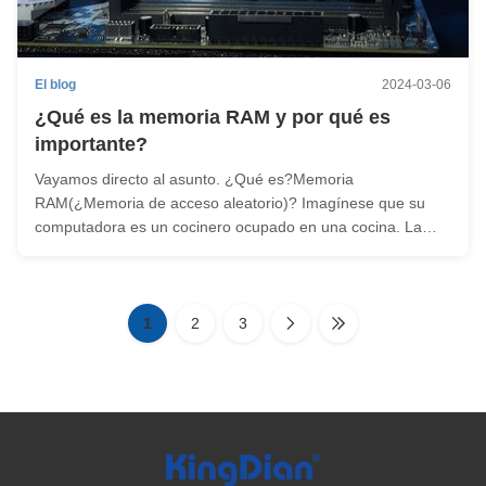
El blog
2024-03-06
¿Qué es la memoria RAM y por qué es
importante?
Vayamos directo al asunto. ¿Qué es?Memoria
RAM(¿Memoria de acceso aleatorio)? Imagínese que su
computadora es un cocinero ocupado en una cocina. La
RAM es como la tabla de corte del cocinero, es donde el
cocinero guarda todos los ingredientes y platos en los que
está trabajando.Cuanto más grande sea ...
1
2
3