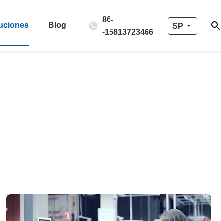
86-
uciones
Blog
SP
-15813723466