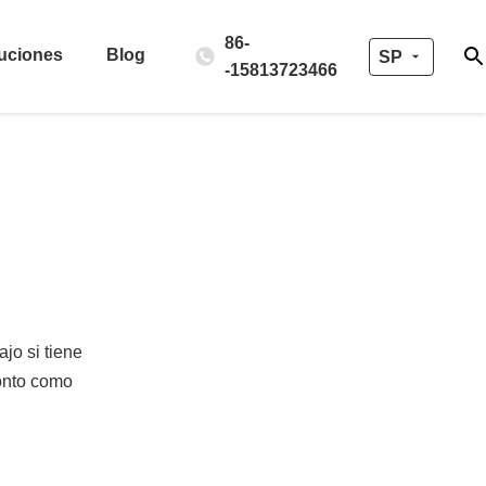
86-
uciones
Blog
SP
-15813723466
ajo si tiene
ronto como