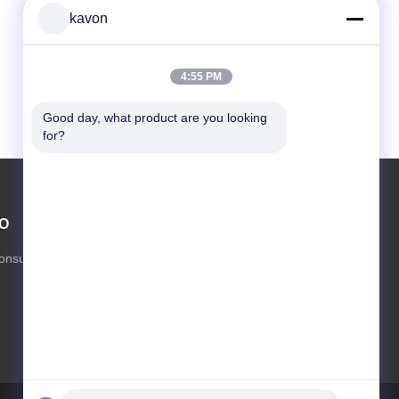
kavon
4:55 PM
Good day, what product are you looking 
for?
O
CONTÁCTENOS
kavon@kingdianssd.com
 consumo
86--15813723466
En el tercer piso, edificio Ronghui, No.27
HengnanRoad, comunidad Guxing, calle
Xixiang, distrito Bao'an, Shenzhen,
Guangdong, China.