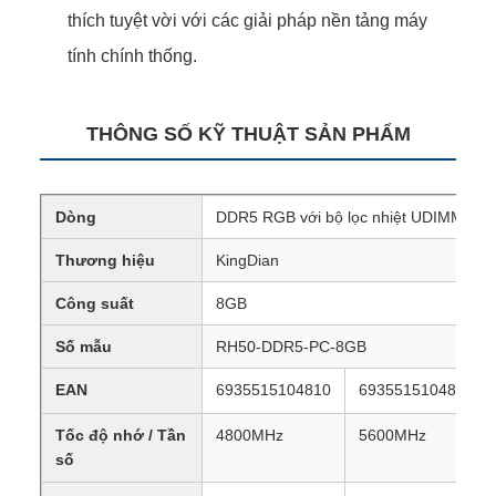
thích tuyệt vời với các giải pháp nền tảng máy
tính chính thống.
THÔNG SỐ KỸ THUẬT SẢN PHẨM
Dòng
DDR5 RGB với bộ lọc nhiệt UDIMM Seri
Thương hiệu
KingDian
Công suất
8GB
Số mẫu
RH50-DDR5-PC-8GB
EAN
6935515104810
6935515104803
Tốc độ nhớ / Tần
4800MHz
5600MHz
số