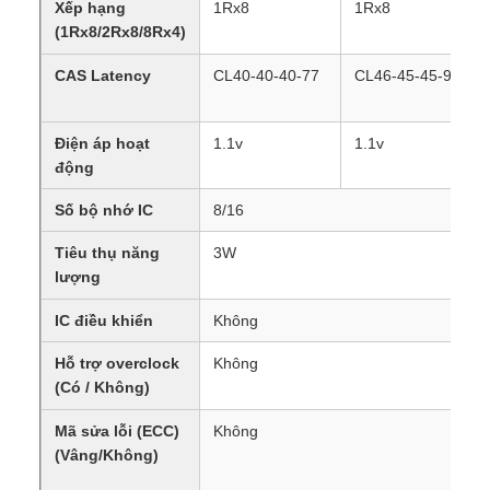
Xếp hạng
1Rx8
1Rx8
(1Rx8/2Rx8/8Rx4)
CAS Latency
CL40-40-40-77
CL46-45-45-90
Điện áp hoạt
1.1v
1.1v
động
Số bộ nhớ IC
8/16
Tiêu thụ năng
3W
lượng
IC điều khiển
Không
Hỗ trợ overclock
Không
(Có / Không)
Mã sửa lỗi (ECC)
Không
(Vâng/Không)