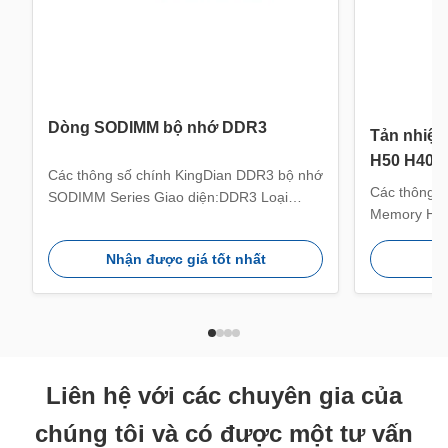
Dòng SODIMM bộ nhớ DDR3
Tản nhiệ
H50 H40
Các thông số chính KingDian DDR3 bộ nhớ
Các thông s
SODIMM Series Giao diện:DDR3 Loại
Memory Heat
DIMM:SODIMM Tần số:1333/1600MHz
diện:DDR5
Các biến thể công suất:2GB/4GB/8GB
năng phân t
Nhận được giá tốt nhất
Nh
Phạm vi nhiệt độ lưu trữ:-40-75°C Phạm vi
DDR5:4800/
nhiệt độ hoạt động:0-75°C Điện
Tần số DDR
áp:1.35/1.5V Các đặc điểm chính Cải thiện
suất có sẵ
hiệu suất máy tính - Nếu máy tính xách tay
áp:1.1/1.2/1
c...
75°C Nhiệt đ
Liên hệ với các chuyên gia của
chúng tôi và có được một tư vấn