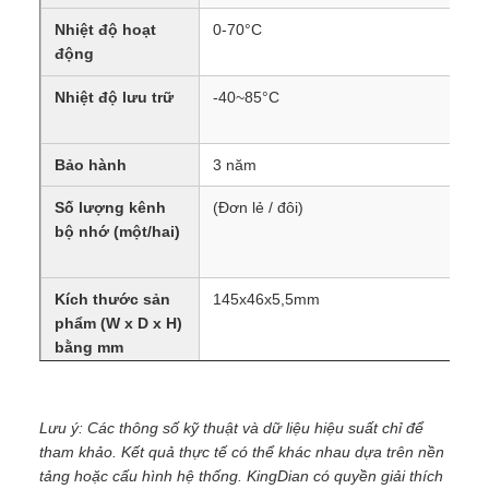
Nhiệt độ hoạt
0-70°C
động
Nhiệt độ lưu trữ
-40~85°C
Bảo hành
3 năm
Số lượng kênh
(Đơn lẻ / đôi)
bộ nhớ (một/hai)
Kích thước sản
145x46x5,5mm
phẩm (W x D x H)
bằng mm
Bộ nhớ đệm /
Bộ nhớ không đệm
không đệm
Lưu ý: Các thông số kỹ thuật và dữ liệu hiệu suất chỉ để
tham khảo. Kết quả thực tế có thể khác nhau dựa trên nền
Thương hiệu bộ
Micron / Samsung / Sk Hynix
tảng hoặc cấu hình hệ thống. KingDian có quyền giải thích
nhớ IC