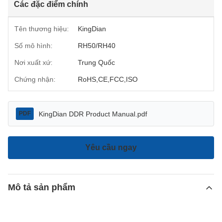
Các đặc điểm chính
Tên thương hiệu:
KingDian
Số mô hình:
RH50/RH40
Nơi xuất xứ:
Trung Quốc
Chứng nhận:
RoHS,CE,FCC,ISO
KingDian DDR Product Manual.pdf
PDF
Yêu cầu ngay
Mô tả sản phẩm