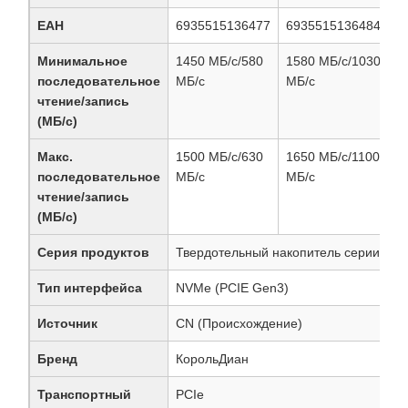
ЕАН
6935515136477
6935515136484
6
Минимальное
1450 МБ/с/580
1580 МБ/с/1030
1
последовательное
МБ/с
МБ/с
М
чтение/запись
(МБ/с)
Макс.
1500 МБ/с/630
1650 МБ/с/1100
1
последовательное
МБ/с
МБ/с
М
чтение/запись
(МБ/с)
Серия продуктов
Твердотельный накопитель серии G3
Тип интерфейса
NVMe (PCIE Gen3)
Источник
CN (Происхождение)
Бренд
КорольДиан
Транспортный
PCIe