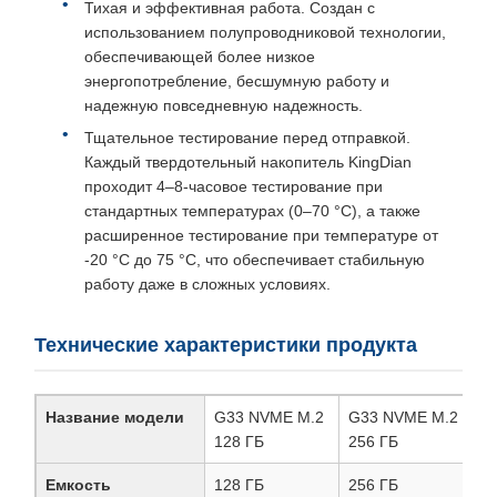
Тихая и эффективная работа. Создан с
использованием полупроводниковой технологии,
обеспечивающей более низкое
энергопотребление, бесшумную работу и
надежную повседневную надежность.
Тщательное тестирование перед отправкой.
Каждый твердотельный накопитель KingDian
проходит 4–8-часовое тестирование при
стандартных температурах (0–70 °C), а также
расширенное тестирование при температуре от
-20 °C до 75 °C, что обеспечивает стабильную
работу даже в сложных условиях.
Технические характеристики продукта
Название модели
G33 NVME M.2
G33 NVME M.2
G
128 ГБ
256 ГБ
5
Емкость
128 ГБ
256 ГБ
5