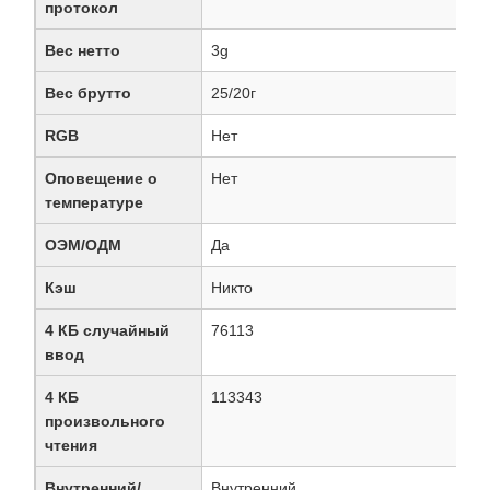
протокол
Вес нетто
3g
Вес брутто
25/20г
RGB
Нет
Оповещение о
Нет
температуре
ОЭМ/ОДМ
Да
Кэш
Никто
4 КБ случайный
76113
ввод
4 КБ
113343
произвольного
чтения
Внутренний/
Внутренний