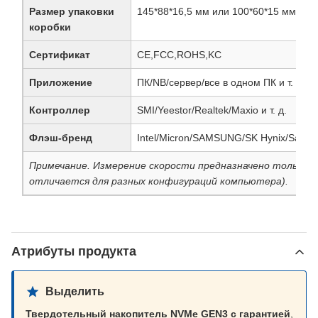
Размер упаковки
145*88*16,5 мм или 100*60*15 мм
коробки
Сертификат
CE,FCC,ROHS,KC
Приложение
ПК/NB/сервер/все в одном ПК и т. д.
Контроллер
SMI/Yeestor/Realtek/Maxio и т. д.
Флэш-бренд
Intel/Micron/SAMSUNG/SK Hynix/SanDi
Примечание. Измерение скорости предназначено только д
отличается для разных конфигураций компьютера).
Атрибуты продукта
Выделить
Твердотельный накопитель NVMe GEN3 с гарантией
,