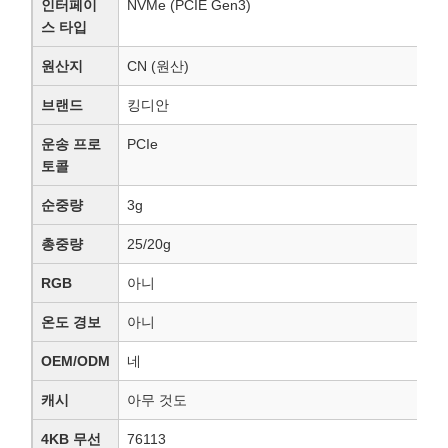
인터페이
NVMe (PCIE Gen3)
스 타입
원산지
CN (원산)
브랜드
킹디안
운송 프로
PCIe
토콜
순중량
3g
총중량
25/20g
RGB
아니
온도 경보
아니
OEM/ODM
네
캐시
아무 것도
4KB 무선
76113