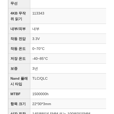
무선
4KB 무작
113343
위 읽기
내부/외부
내부
작동 전압
3.3V
작동 온도
0~70°C
저장 온도
-40~85°C
보증
3년
Nand 플래
TLC/QLC
시 타입
MTBF
1500000h
항목 크기
22*30*3mm
상자 포장
145*88*16.5MM 또는 100*60*15MM