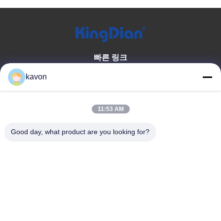
빠른 링크
집
우리에 대해
kavon
상품
문의하기
11:53 AM
제품 카테고리
Good day, what product are you looking for?
소비자 솔리드 스테이트 드라이
DDR 메모리
브
외부 고체 드라이브
문의하기
kavon@kingdianssd.com