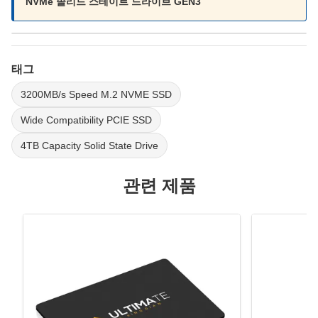
NVMe 솔리드 스테이트 드라이브 GEN3
태그
3200MB/s Speed M.2 NVME SSD
Wide Compatibility PCIE SSD
4TB Capacity Solid State Drive
관련 제품