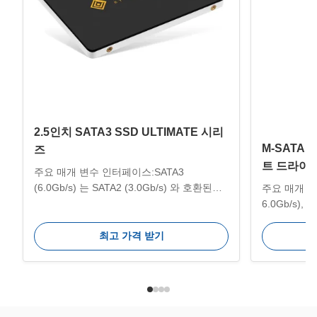
2.5인치 SATA3 SSD ULTIMATE 시리
M-SATA 
즈
트 드라이
주요 매개 변수 인터페이스:SATA3
(6.0Gb/s) 는 SATA2 (3.0Gb/s) 와 호환된다.
주요 매개 변
작동 온도:0~70°C 저장 온도:-40~75°C 용
6.0Gb/s), 
량:120GB/240GB/480GB/1TB/2TB/4TB 차
량:32GB/64
원:100*70*7mm 호환성 시스템:맥, 윈도, 유
효율적인 전송
최고 가격 받기
닉스, 리눅스 등 효율적 인 전파: 최대 전송
까지 저장 온도
속도는 556MB/s입니다. 사용 방법:PC, 노트
위:0~70°C
북, IPC, 임베디드 컴퓨터, 얇은 클라이언트,
템:윈도우, 유
미니 PC, POS 머신, 올인원 PC 등 주요 특징
노트북, IP
일상 PC를 위한 간단한 업그레이드 - 더 빠
미니 PC, P