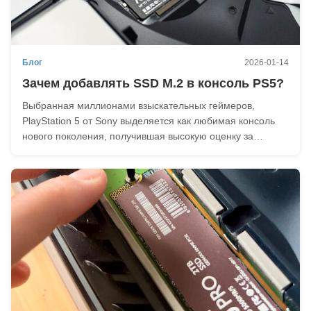
Блог
2026-01-14
Зачем добавлять SSD M.2 в консоль PS5?
Выбранная миллионами взыскательных геймеров,
PlayStation 5 от Sony выделяется как любимая консоль
нового поколения, получившая высокую оценку за
впечатляющие аппаратные характеристики,
эксклюзивный выбор игр, таких как «Человек-паук: Майлз
Моралес» и «Ratchet & Clank: Rift Apart», а также
процветающ...