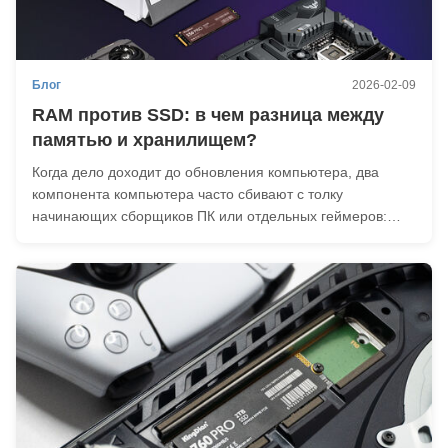
Блог
2026-02-09
RAM против SSD: в чем разница между
памятью и хранилищем?
Когда дело доходит до обновления компьютера, два
компонента компьютера часто сбивают с толку
начинающих сборщиков ПК или отдельных геймеров:
ОЗУ и SSD. Они одинаковые? Можно ли использовать
ОЗУ в качестве SSD? Хотя оба играют жизненно важную
роль в системе, их функции различны и не могут быть
взаимо...