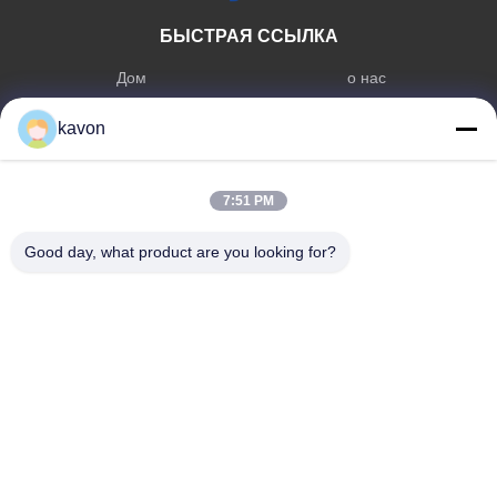
БЫСТРАЯ ССЫЛКА
Дом
о нас
продукты
Связаться с нами
kavon
КАТЕГОРИЯ ПРОДУКТА
7:51 PM
Внутренний твердотельный
Память DDR
диск/SSD
Good day, what product are you looking for?
Внешний твердотельный диск
СВЯЗАТЬСЯ С НАМИ
kavon@kingdianssd.com
86--15813723466
Третий этаж, здание Ronghui, No27 HengnanRoad,
сообщество Guxing, улица Xixiang, район Bao'an, Шэньчжэнь,