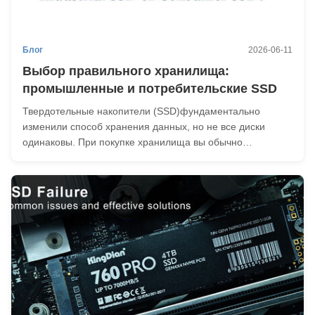
Блог
2026-06-11
Выбор правильного хранилища:
промышленные и потребительские SSD
Твердотельные накопители (SSD)фундаментально
изменили способ хранения данных, но не все диски
одинаковы. При покупке хранилища вы обычно
выбираете между двумя категориями: промышленным и
потребительским. Хотя оба хранят данные, они созданы
для совершенно разных миров. Чтобы помочь вам
сделать правил...