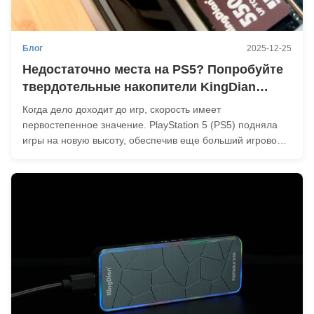
Блог
2025-12-25
Недостаточно места на PS5? Попробуйте
твердотельные накопители KingDian
550PRO и 760PRO.
Когда дело доходит до игр, скорость имеет
первостепенное значение. PlayStation 5 (PS5) подняла
игры на новую высоту, обеспечив еще больший игровой
опыт. Однако по мере того, как игры продолжают расти,
им также требуется больше памяти. Игрокам больше не
хватает встроенной памяти, что побуждает их иск...