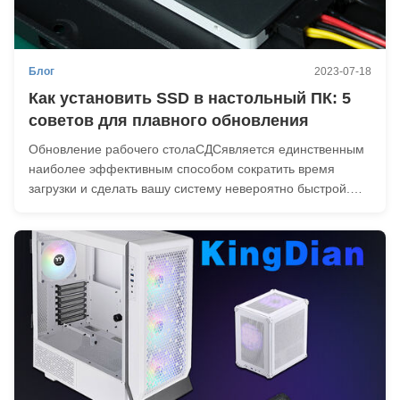
Блог
2023-07-18
Как установить SSD в настольный ПК: 5
советов для плавного обновления
Обновление рабочего столаСДСявляется единственным
наиболее эффективным способом сократить время
загрузки и сделать вашу систему невероятно быстрой.
Если вы новичок в создании ПК, вот как установить новый
диск без головной боли: Шаг первый: Сначала назад,
никогда не пропускай это.внешнее хранениеили ...