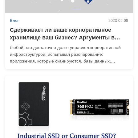
Блог
2023-09-08
Сдерживает ли ваше корпоративное
хранилище ваш бизнес? Аргументы в
пользу твердотельных накопителей
Любой, кто достаточно долго управлял корпоративной
инфраструктурой, испытывал разочарование:
приложения, которые сканируются, базы данных,
которые отстают, рабочие процессы, которые
затягиваются в худший момент.Чаще всегоВиновник не
программное обеспечение, а то, что находится под ним.
Традиционные ...