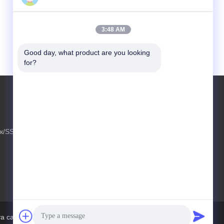
3:48 AM
Good day, what product are you looking 
for?
СВЯЗАТЬСЯ С НАМИ
kavon@kingdianssd.com
ск/SSD
86--15813723466
Третий этаж, здание Ronghui, No27
HengnanRoad, сообщество Guxing, улица
Xixiang, район Bao'an, Шэньчжэнь,
Гуандун, Китай
а сайта