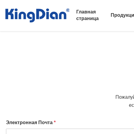
Главная
Продукц
страница
Пожалуй
ес
Электронная Почта
*