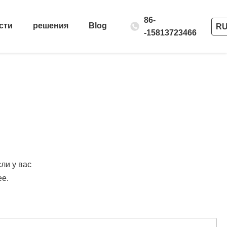
86-
сти
решения
Blog
R
-15813723466
ли у вас
ее.