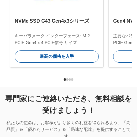
NVMe SSD G43 Gen4x3シリーズ
Gen4 NVM
キーパラメータ インターフェース: M.2
主要なパラメ
PCIE Gen4 x 4,PCIE信号 サイズ:
PCIE Gen
30*22*3mm 貯蔵温度範囲: -40〜75°C 動作
システム:Win
温度範囲: 0~70°C 容量:
ど。 効率的
最高の価格を入手
128GB/256GB/512GB/1TB/2TB; 互換性の
送速度。 用
あるシステム Windows,Unix,Linux,Macなど
PC、ラッ
効率的なトランスミッション,最速のトラン
ータ、デザ
スミッション速度: 4900MB/s 用途: サーバ
量：512GB/
ー,PC,ゲームPC,デザイナーコンピュータ,
70℃ 保管温度
デスクトップPC,ラップトップなど 主要 な
リメートル;
専門家にご連絡いただき、無料相談を
特徴 高性能 - 4900MB/s までの速度で
のグラフェン冷却
受けましょう！
GEN4 SSD にアップグレードすることで,生
760PRO
産性...
して設計され
私たちの使命は、お客様がより多くの利益を得られるよう、「高
品質」＆「優れたサービス」＆「迅速な配達」を提供することで
す。