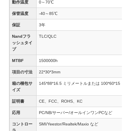
動作温度
0～70℃
保管温度
-40～85℃
保証
3年
Nandフラ
TLC/QLC
ッシュタイ
プ
MTBF
1500000h
項目の寸法
22*30*3mm
箱の梱包サ
145*88*16.5 ミリメートルまたは 100*60*15 
イズ
証明書
CE、FCC、ROHS、KC
応用
PC/NB/サーバー/オールインワンPCなど
コントロー
SMI/Yeestor/Realtek/Maxio など
ラ