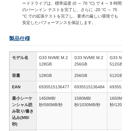
ードドライブは、標準温度 (0 ～ 70 °C) で 4 ～ 8 時間
のバーンイン テストを完了し、さらに -20 °C ～ 75
°C での拡張テストを完了し、要求の厳しい環境でも
安定したパフォーマンスを保証します。
製品仕様
モデル名
G33 NVME M.2
G33 NVME M.2
G33 NVME
128GB
256GB
512GB
容量
128GB
256GB
512GB
EAN
6935515136477
6935515136484
693551513
最小シーケ
1450MB/
1580MB/
1650MB/
ンシャル読
秒/580MB/秒
秒/1030MB/秒
秒/1200MB
み取り/書き
込み(MB/
秒)