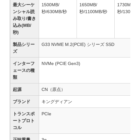
最大シーケ
1500MB/
1650MB/
1730MB/
ンシャル読
秒/630MB/秒
秒/1100MB/秒
秒/1300MB
み取り/書き
込み(MB/
秒)
製品シリー
G33 NVME M.2(PCIE) シリーズ SSD
ズ
インターフ
NVMe (PCIE Gen3)
ェースの種
類
起源
CN（原点）
ブランド
キングディアン
トランスポ
PCIe
ートプロト
コル
正味重量
3g