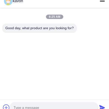
kavon
家
私たちについて
製品
お問い合わせ
6:25 AM
製品カテゴリー
Good day, what product are you looking for?
消費者の固体状態ドライブ
DDRの記憶
外部固体ドライブ
お問い合わせ
kavon@kingdianssd.com
86--15813723466
3階 ロンフイビル ヘンナンロード27号 グキシングコミュニティ
シアン街 バオアン地区 深?? 市 広東
著作権 © 2026-2026 Shenzhen KingDian Technology Co., Ltd |
地図