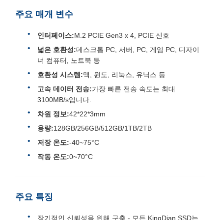
주요 매개 변수
인터페이스:
M.2 PCIE Gen3 x 4, PCIE 신호
넓은 호환성:
데스크톱 PC, 서버, PC, 게임 PC, 디자이
너 컴퓨터, 노트북 등
호환성 시스템:
맥, 윈도, 리눅스, 유닉스 등
고속 데이터 전송:
가장 빠른 전송 속도는 최대
3100MB/s입니다.
차원 정보:
42*22*3mm
용량:
128GB/256GB/512GB/1TB/2TB
저장 온도:
-40~75°C
작동 온도:
0~70°C
주요 특징
장기적인 신뢰성을 위해 구축 - 모든 KingDian SSD는