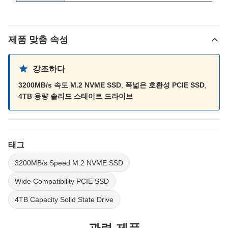
인증서
CE,FCC,ROHS,KC
적용
PC/NB/서버/일체 PC 등
제품 맞춤 속성
컨트롤러
SMI/Yeestor/Realtek/Maxio 등
플래시 브
인텔/마이크론/삼성/SK 하이닉스/샌디스크/키오시
강조하다
랜드
3200MB/s 속도 M.2 NVME SSD
,
폭넓은 호환성 PCIE SSD
,
4TB 용량 솔리드 스테이트 드라이브
참고: 사양 및 성능 데이터는 참조만을 위한 것입니다. 실제 결과는 
해석의 권리를 보유합니다.
태그
3200MB/s Speed M.2 NVME SSD
Wide Compatibility PCIE SSD
4TB Capacity Solid State Drive