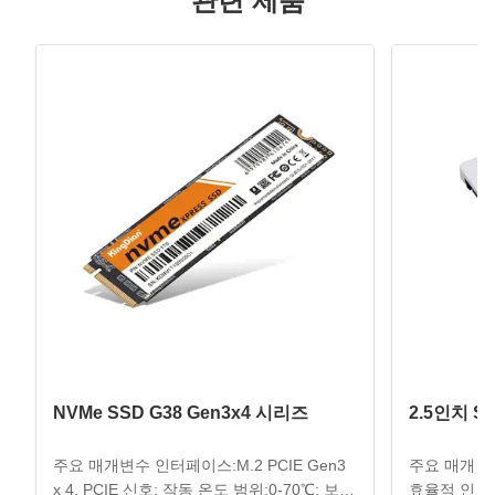
관련 제품
NVMe SSD G38 Gen3x4 시리즈
2.5인치 SA
주요 매개변수 인터페이스:M.2 PCIE Gen3
주요 매개 변수
x 4, PCIE 신호; 작동 온도 범위:0-70℃; 보관
효율적 인 데