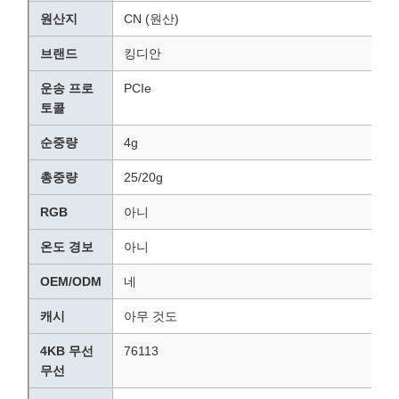
원산지
CN (원산)
브랜드
킹디안
운송 프로
PCIe
토콜
순중량
4g
총중량
25/20g
RGB
아니
온도 경보
아니
OEM/ODM
네
캐시
아무 것도
4KB 무선
76113
무선