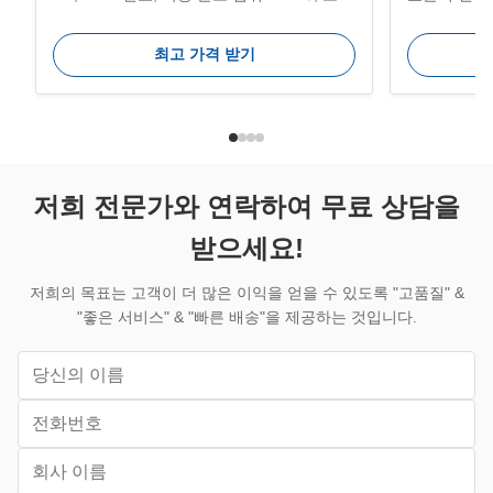
온도 범위:-40-75℃; 용
420MB/s입
량:128GB/256GB/512GB/1TB/2TB/4TB; 차
컴퓨터, 얇은
최고 가격 받기
원 정보:80*22*3mm; 호환 시스템:윈도우, 유
신, 올인원 
닉스, 리눅스, 맥 등; 효율적인 전송:최대
우, 유닉스,
3200MB/s의 가장 빠른 전송 속도; 용도:서
가지 용량: 8
버, PC, 게임 PC, 디자이너 컴퓨터, 데스크탑
0~70°C저장
PC, 노트북 등 주요 특징 일상적인 컴퓨팅을
100*70*
위한 더 빠른 성능 - 기존 하드 드라이브 또는
폼 - 장기
저희 전문가와 연락하여 무료 상담을
SATA SSD에서 업그레이드하여 PCIe ...
에서 신뢰할 
되었습니다.시
받으세요!
저희의 목표는 고객이 더 많은 이익을 얻을 수 있도록 "고품질" &
"좋은 서비스" & "빠른 배송"을 제공하는 것입니다.