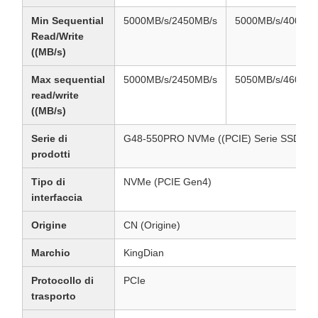
Min Sequential
5000MB/s/2450MB/s
5000MB/s/4000MB
Read/Write
((MB/s)
Max sequential
5000MB/s/2450MB/s
5050MB/s/4600MB
read/write
((MB/s)
Serie di
G48-550PRO NVMe ((PCIE) Serie SSD
prodotti
Tipo di
NVMe (PCIE Gen4)
interfaccia
Origine
CN (Origine)
Marchio
KingDian
Protocollo di
PCIe
trasporto