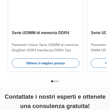
Serie UDIMM di memoria DDR4
Serie UD
Parametri chiave Serie UDIMM di memoria
Parametri c
KingDian DDR4 Interfaccia:DDR4 Tipo
DIMM:UDMM 
DIMM:UDIMM voltaggio:1,2 V Intervallo di
Capacità:8
capacità:4GB/8GB/16GB/32GB
Frequenza:
Ottieni il miglior prezzo
Ott
Frequenza:2400/2666/3200 MHz
Temperatura
Temperatura operativa:0-75℃
Temperatura
Temperatura di conservazione:-40-75℃
Caratteristi
Caratteristiche principali RAM DDR4 per
DDR5 offre v
PC: utilizza la ...
DDR4, ...
Contattate i nostri esperti e ottenete
una consulenza gratuita!