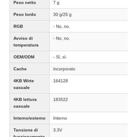
Peso netto
7 g
Peso lordo
30 g/25 g
RGB
- No, no.
Avviso di
- No, no.
temperatura
OEM/ODM
- Sì, sì.
Cache
incorporato
4KB Wirte
164128
casuale
4KB lettura
183522
casuale
Interno/esterno
Interno
Tensione di
3.3V
funzionamento