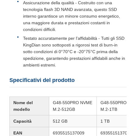
Assicurazione della qualità - Costruito con una
tecnologia flash 3D NAND avanzata, questo SSD
interno garantisce un minore consumo energetico,
una maggiore durata e prestazioni costanti in
condizioni difficili.
Testato accuratamente per l'affidabilità - Tutti gli SSD
KingDian sono sottoposti a rigorosi test di burn-in
sotto condizioni di 0°70°C e -20°75°C prima della
spedizione, garantendo prestazioni affidabili anche in
ambienti estremi.
Specificativi del prodotto
Nome del
G48-550PRO NVME
G48-550PRO NV
modello
M.2-512GB
M.2-1TB
Capacità
512 GB
1 TB
EAN
6935515137009
6935515137016