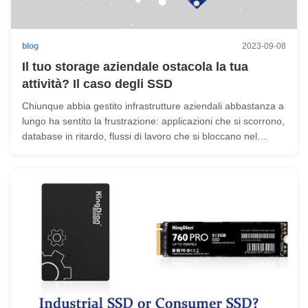
blog
2023-09-08
Il tuo storage aziendale ostacola la tua
attività? Il caso degli SSD
Chiunque abbia gestito infrastrutture aziendali abbastanza a
lungo ha sentito la frustrazione: applicazioni che si scorrono,
database in ritardo, flussi di lavoro che si bloccano nel
momento peggiore possibile.Molto spessoIl colpevole non è
il software, ma ciò che c'è sotto. Le tradizionali unità a ...