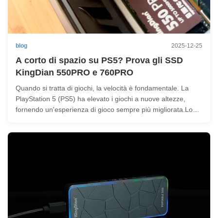
blog
2025-12-25
A corto di spazio su PS5? Prova gli SSD
KingDian 550PRO e 760PRO
Quando si tratta di giochi, la velocità è fondamentale. La
PlayStation 5 (PS5) ha elevato i giochi a nuove altezze,
fornendo un'esperienza di gioco sempre più migliorata.Lo
spazio di archiviazione non è più sufficiente per i giocatori.,
spingendoli a cercare l'aggiornamento perfetto dello
storage. ...