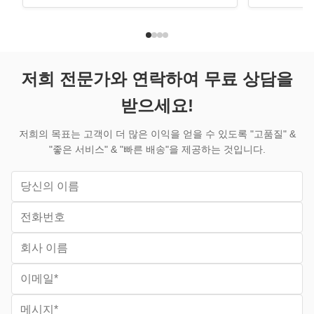
닉스, 리눅스, 맥 등; 효율적인 전송:최대
닉스, 리눅스
3200MB/s의 가장 빠른 전송 속도; 용도:서
션:64GB/12
버, PC, 게임 PC, 디자이너 컴퓨터, 데스크탑
저장 온도 범위
PC, 노트북 등 주요 특징 일상적인 컴퓨팅을
위:0~70°C
위한 더 빠른 성능 - 기존 하드 드라이브 또는
광범위한 시
저희 전문가와 연락하여 무료 상담을
SATA SSD에서 업그레이드하여 PCIe ...
톱, 노트북, 온
인터...
받으세요!
저희의 목표는 고객이 더 많은 이익을 얻을 수 있도록 "고품질" &
"좋은 서비스" & "빠른 배송"을 제공하는 것입니다.