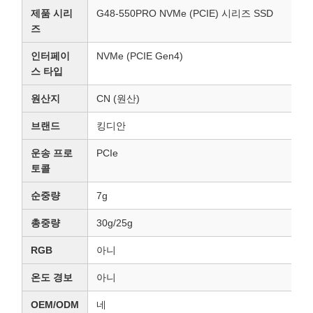
제품 시리
G48-550PRO NVMe (PCIE) 시리즈 SSD
즈
인터페이
NVMe (PCIE Gen4)
스 타입
원산지
CN (원산)
브랜드
킹디안
운송 프로
PCIe
토콜
순중량
7g
총중량
30g/25g
RGB
아니
온도 경보
아니
OEM/ODM
네