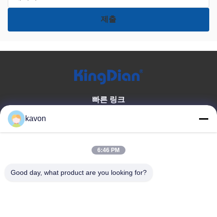
빠른 링크
집
우리에 대해
kavon
상품
문의하기
6:46 PM
제품 카테고리
Good day, what product are you looking for?
소비자 솔리드 스테이트 드라이
DDR 메모리
브
외부 고체 드라이브