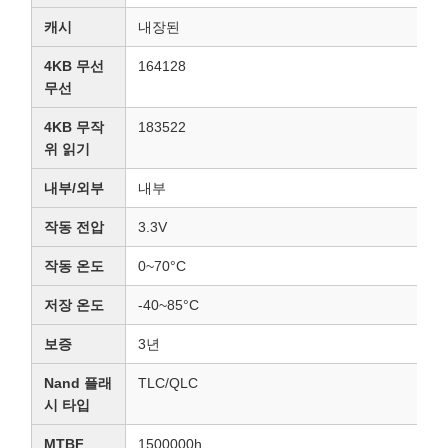
캐시
내장된
4KB 무선
164128
무선
4KB 무작
183522
위 읽기
내부/외부
내부
작동 전압
3.3V
작동 온도
0~70°C
저장 온도
-40~85°C
보증
3년
Nand 플래
TLC/QLC
시 타입
MTBF
1500000h