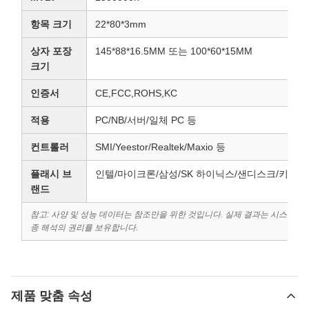
항목 크기
22*80*3mm
상자 포장
145*88*16.5MM 또는 100*60*15MM
크기
인증서
CE,FCC,ROHS,KC
적용
PC/NB/서버/일체 PC 등
컨트롤러
SMI/Yeestor/Realtek/Maxio 등
플래시 브
인텔/마이크론/삼성/SK 하이닉스/샌디스크/키오시
랜드
참고: 사양 및 성능 데이터는 참조만을 위한 것입니다. 실제 결과는 시스템 플랫폼
종 해석의 권리를 보유합니다.
제품 맞춤 속성