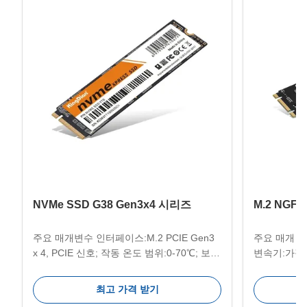
NVMe SSD G38 Gen3x4 시리즈
M.2 NGFF
주요 매개변수 인터페이스:M.2 PCIE Gen3
주요 매개 변
x 4, PCIE 신호; 작동 온도 범위:0-70℃; 보관
변속기:가장 
온도 범위:-40-75℃; 용
다재다능한 응
량:128GB/256GB/512GB/1TB/2TB/4TB; 차
컴퓨터, 얇은
최고 가격 받기
원 정보:80*22*3mm; 호환 시스템:윈도우, 유
신, 올인원 