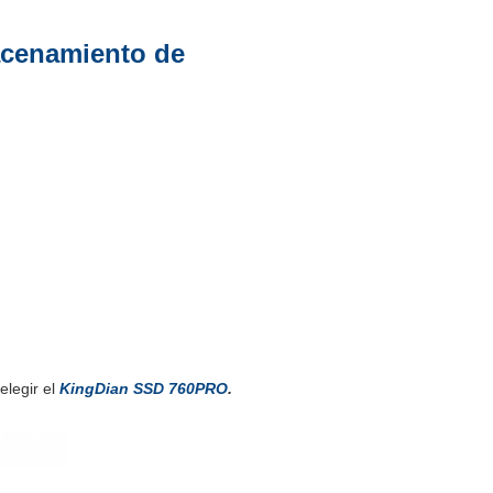
acenamiento de
legir el
KingDian SSD 760PRO
.