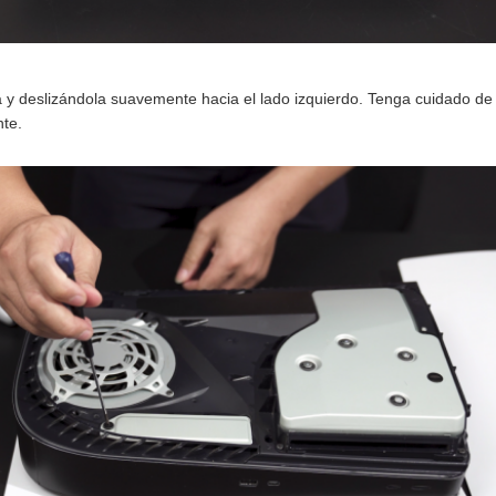
la y deslizándola suavemente hacia el lado izquierdo. Tenga cuidado de
nte.