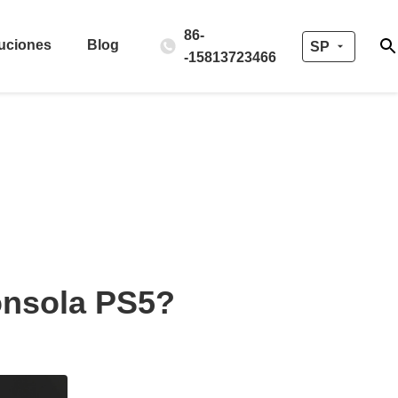
86-
uciones
Blog
SP
-15813723466
onsola PS5?