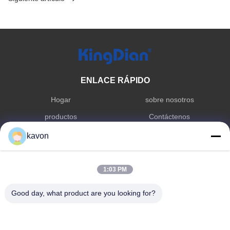
ENLACE RÁPIDO
Hogar
sobre nosotros
productos
Contáctenos
kavon
CATEGORÍA DE PRODUCTO
Dispositivo de estado sólido de
Memoria de RDA
1:03 PM
consumo
Unidad de estado sólido
Good day, what product are you looking for?
externa
CONTÁCTENOS