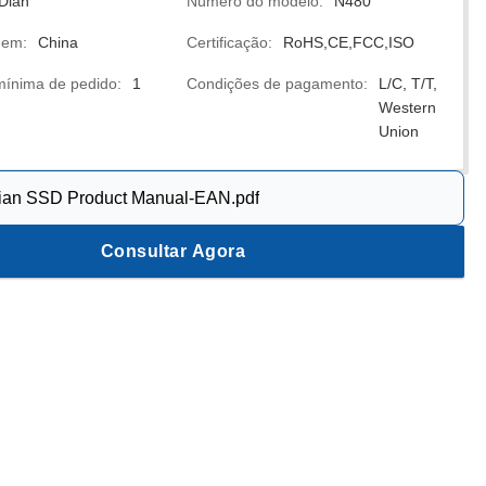
Dian
Número do modelo:
N480
gem:
China
Certificação:
RoHS,CE,FCC,ISO
ínima de pedido:
1
Condições de pagamento:
L/C, T/T,
Western
Union
ian SSD Product Manual-EAN.pdf
Consultar Agora