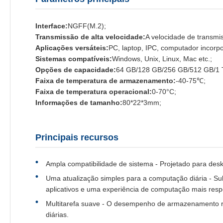
Interface:
NGFF(M.2);
Transmissão de alta velocidade:
A velocidade de transmi
Aplicações versáteis:
PC, laptop, IPC, computador incorpo
Sistemas compatíveis:
Windows, Unix, Linux, Mac etc.;
Opções de capacidade:
64 GB/128 GB/256 GB/512 GB/1 
Faixa de temperatura de armazenamento:
-40-75℃;
Faixa de temperatura operacional:
0-70°C;
Informações de tamanho:
80*22*3mm;
Principais recursos
Ampla compatibilidade de sistema - Projetado para desk
Uma atualização simples para a computação diária - Sub
aplicativos e uma experiência de computação mais resp
Multitarefa suave - O desempenho de armazenamento resp
diárias.