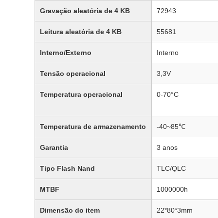
Gravação aleatória de 4 KB
72943
Leitura aleatória de 4 KB
55681
Interno/Externo
Interno
Tensão operacional
3,3V
Temperatura operacional
0-70°C
Temperatura de armazenamento
-40~85℃
Garantia
3 anos
Tipo Flash Nand
TLC/QLC
MTBF
1000000h
Dimensão do item
22*80*3mm