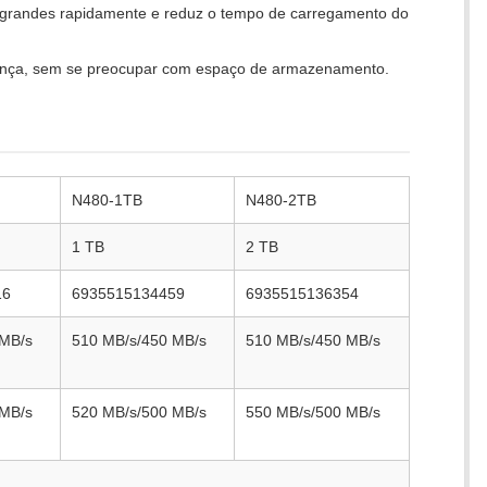
s grandes rapidamente e reduz o tempo de carregamento do
rança, sem se preocupar com espaço de armazenamento.
N480-1TB
N480-2TB
1 TB
2 TB
16
6935515134459
6935515136354
 MB/s
510 MB/s/450 MB/s
510 MB/s/450 MB/s
 MB/s
520 MB/s/500 MB/s
550 MB/s/500 MB/s