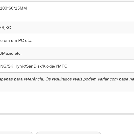
 100*60*15MM
HS,KC
do em um PC etc.
/Maxio etc.
UNG/SK Hynix/SanDisk/Kioxia/YMTC
penas para referência. Os resultados reais podem variar com base na