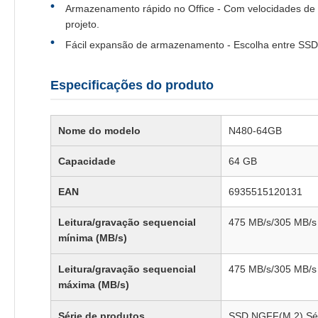
Armazenamento rápido no Office - Com velocidades de 
projeto.
Fácil expansão de armazenamento - Escolha entre SSD
Especificações do produto
Nome do modelo
N480-64GB
Capacidade
64 GB
EAN
6935515120131
Leitura/gravação sequencial
475 MB/s/305 MB/s
mínima (MB/s)
Leitura/gravação sequencial
475 MB/s/305 MB/s
máxima (MB/s)
Série de produtos
SSD NGFF(M.2) Sé