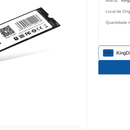
Marca:
King
Local de Ori
Quantidade m
KingD
PDF