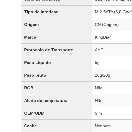
Tipo de interface
M.2 SATA (6,0 Gb/s
Origem
CN (Origem)
Marca
KingDian
Protocolo de Transporte
AHCI
Peso Líquido
5g
Peso bruto
26g/20g
RGB
Não
Alerta de temperatura
Não
OEM/ODM
Sim
Cache
Nenhum