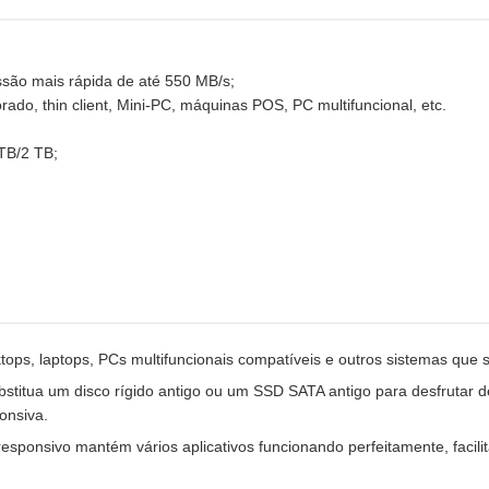
ssão mais rápida de até 550 MB/s;
rado, thin client, Mini-PC, máquinas POS, PC multifuncional, etc.
TB/2 TB;
tops, laptops, PCs multifuncionais compatíveis e outros sistemas que
stitua um disco rígido antigo ou um SSD SATA antigo para desfrutar de
onsiva.
onsivo mantém vários aplicativos funcionando perfeitamente, facilita