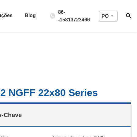
86-
uções
Blog
PO
-15813723466
2 NGFF 22x80 Series
s-Chave