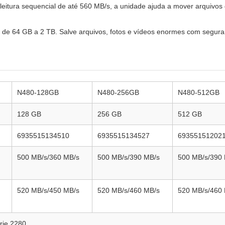
leitura sequencial de até 560 MB/s, a unidade ajuda a mover arquivo
 de 64 GB a 2 TB. Salve arquivos, fotos e vídeos enormes com segu
N480-128GB
N480-256GB
N480-512GB
128 GB
256 GB
512 GB
6935515134510
6935515134527
69355151202
500 MB/s/360 MB/s
500 MB/s/390 MB/s
500 MB/s/390
520 MB/s/450 MB/s
520 MB/s/460 MB/s
520 MB/s/460
rie 2280