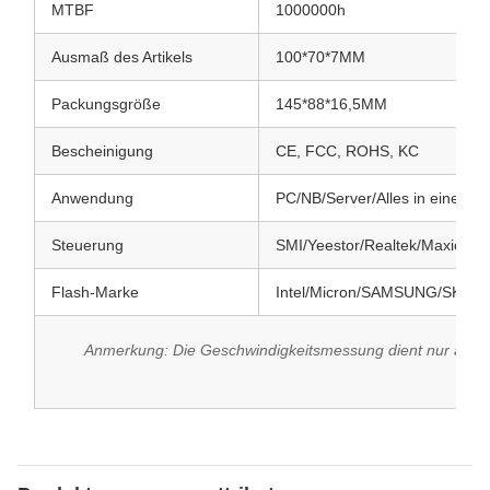
MTBF
1000000h
Ausmaß des Artikels
100*70*7MM
Packungsgröße
145*88*16,5MM
Bescheinigung
CE, FCC, ROHS, KC
Anwendung
PC/NB/Server/Alles in einem P
Steuerung
SMI/Yeestor/Realtek/Maxio us
Flash-Marke
Intel/Micron/SAMSUNG/SK Hyn
Anmerkung: Die Geschwindigkeitsmessung dient nur als Re