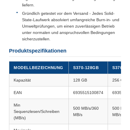
liefern.
Gründlich getestet vor dem Versand - Jedes Solid-
State-Laufwerk absolviert umfangreiche Burn-in- und
Umweltprüfungen, um einen zuverlässigen Betrieb
unter normalen und anspruchsvollen Bedingungen
sicherzustellen.
Produktspezifikationen
MODELLBEZEICHNUNG
S370-128GB
S370-2
Kapazität
128 GB
256 GB
EAN
6935515100874
6935515
Min
500 MB/s/360
500 MB/s
Sequenzlesen/Schreiben
MB/s
MB/s
(MB/s)