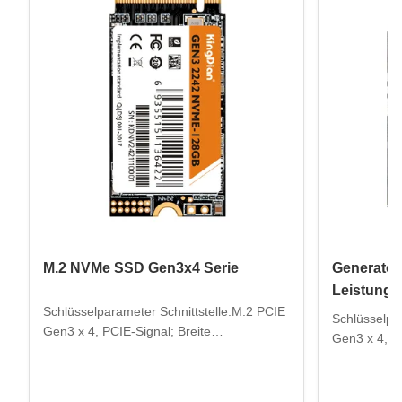
M.2 NVMe SSD Gen3x4 Serie
Generator
Leistung
Schlüsselparameter Schnittstelle:M.2 PCIE
Schlüsselpa
Gen3 x 4, PCIE-Signal; Breite
Gen3 x 4, P
Kompatibilität:Desktop-PC, Server, PC,
GB/256 GB/
Gaming-PC, Designer-Computer, Laptop
Systeme:Win
usw. Kompatible Systeme:Mac, Windows,
Lagertempe