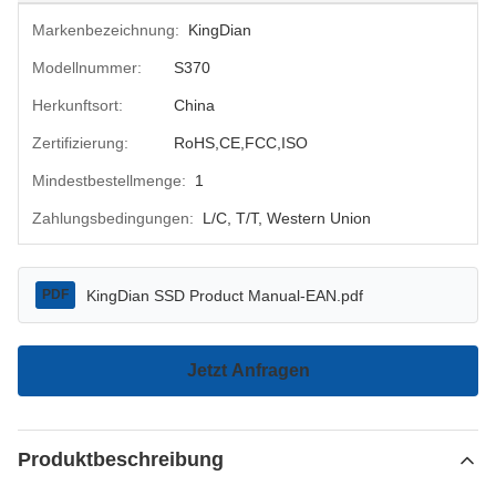
Markenbezeichnung:
KingDian
Modellnummer:
S370
Herkunftsort:
China
Zertifizierung:
RoHS,CE,FCC,ISO
Mindestbestellmenge:
1
Zahlungsbedingungen:
L/C, T/T, Western Union
KingDian SSD Product Manual-EAN.pdf
PDF
Jetzt Anfragen
Produktbeschreibung