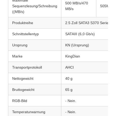
Maximale
500 MB/s/470
Sequenzlesung/Schreibung
505MB/s
MB/s
((MB/s)
Produktreihe
2.5 Zoll SATA3 S370 Serie SS
Schnittstellentyp
SATAIII (6,0 Gb/s)
Ursprung
KN (Ursprung)
Marke
KingDian
Transportprotokoll
AHCI
Nettogewicht
40 g
Bruttogewicht
65 g
RGB-Bild
- Nein.
Temperaturwarnung
- Nein.