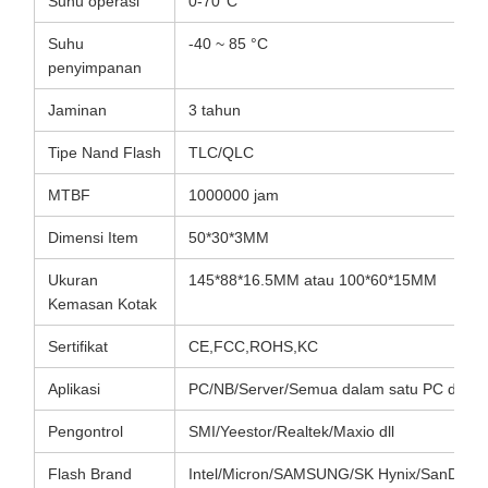
Suhu operasi
0-70°C
Suhu
-40 ~ 85 °C
penyimpanan
Jaminan
3 tahun
Tipe Nand Flash
TLC/QLC
MTBF
1000000 jam
Dimensi Item
50*30*3MM
Ukuran
145*88*16.5MM atau 100*60*15MM
Kemasan Kotak
Sertifikat
CE,FCC,ROHS,KC
Aplikasi
PC/NB/Server/Semua dalam satu PC dll
Pengontrol
SMI/Yeestor/Realtek/Maxio dll
Flash Brand
Intel/Micron/SAMSUNG/SK Hynix/SanDisk/