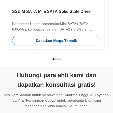
SSD M-SATA Mini SATA Solid State Drive
Parameter Utama Antarmuka:Mini SATA ((SATA
6.0Gb/s), kompatibel dengan SATA2 ((3.0Gb/s);
Kapasitas:32GB/64GB/128GB/256GB/512GB/1TB/2TB;
Transmisi yang efisien:Kecepatan transmisi tercepat
Dapatkan Harga Terbaik
hingga 550MB/s; Rentang suhu penyimpanan:-40-
75°C; Rentang suhu operasi:0-70°C; Informasi
Dimensi:50*30*3 mm; ...
Hubungi para ahli kami dan
dapatkan konsultasi gratis!
Misi kami adalah untuk menawarkan "Kualitas Tinggi" & "Layanan
Baik" & "Pengiriman Cepat" untuk membantu klien kami
mendapatkan lebih banyak keuntungan.