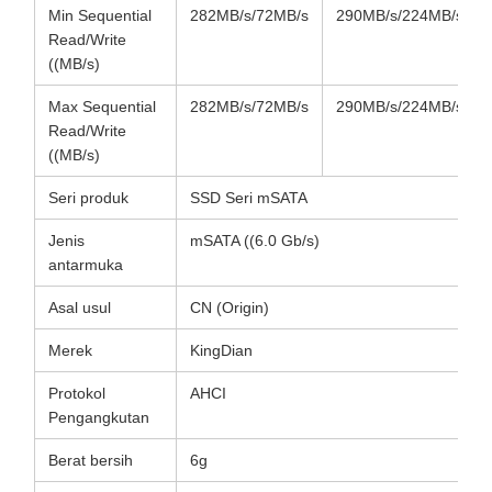
Min Sequential
282MB/s/72MB/s
290MB/s/224MB/s
Read/Write
((MB/s)
Max Sequential
282MB/s/72MB/s
290MB/s/224MB/s
Read/Write
((MB/s)
Seri produk
SSD Seri mSATA
Jenis
mSATA ((6.0 Gb/s)
antarmuka
Asal usul
CN (Origin)
Merek
KingDian
Protokol
AHCI
Pengangkutan
Berat bersih
6g