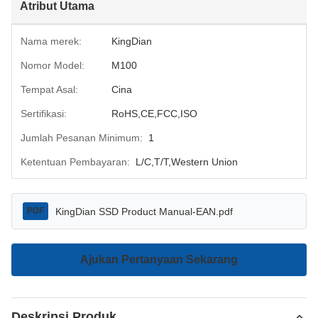
Atribut Utama
Nama merek:
KingDian
Nomor Model:
M100
Tempat Asal:
Cina
Sertifikasi:
RoHS,CE,FCC,ISO
Jumlah Pesanan Minimum:
1
Ketentuan Pembayaran:
L/C,T/T,Western Union
KingDian SSD Product Manual-EAN.pdf
PDF
Ajukan Pertanyaan Sekarang
Deskripsi Produk