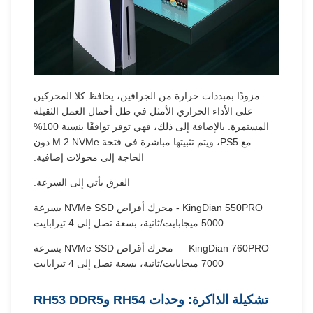
مزودًا بمبددات حرارة من الجرافين، يحافظ كلا المحركين
على الأداء الحراري الأمثل في ظل أحمال العمل الثقيلة
المستمرة. بالإضافة إلى ذلك، فهي توفر توافقًا بنسبة 100%
مع PS5، ويتم تثبيتها مباشرة في فتحة M.2 NVMe دون
الحاجة إلى محولات إضافية.
الفرق يأتي إلى السرعة.
KingDian 550PRO - محرك أقراص NVMe SSD بسرعة
5000 ميجابايت/ثانية، بسعة تصل إلى 4 تيرابايت
KingDian 760PRO — محرك أقراص NVMe SSD بسرعة
7000 ميجابايت/ثانية، بسعة تصل إلى 4 تيرابايت
تشكيلة الذاكرة: وحدات RH54 وRH53 DDR5