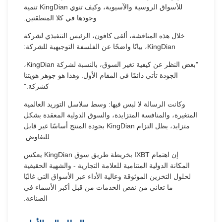
للأسواق الروسية والآسيوية، وكيف تنوي KingDian تنمية
وجودها في كلا المنطقتين.
خلال هذه المناقشة، ألقى كافون، الرئيس التنفيذي لشركة
KingDian، بيانًا واضحًا عن الفلسفة التوجيهية للشركة:
"بغض النظر عن كيفية تغير السوق، بالنسبة لشركة KingDian،
الجودة تأتي دائمًا في المقام الأول. وهذا هو جوهر هويتنا
كشركة."
وكانت الرسالة لا لبس فيها: وسط سلاسل التوريد العالمية
المتغيرة، والمنافسة المتزايدة، والسوق الدولية المعقدة بشكل
متزايد، يظل التزام KingDian بجودة المنتج أساسًا غير قابل
للتفاوض.
إن اهتمام IXBT بخريطة طريق سوق KingDian يعكس
المكانة الدولية المتنامية للعلامة التجارية - والشهية الحقيقية
لحلول التخزين الموثوقة وعالية الأداء عبر الأسواق التي غالبًا
ما تعاني من نقص الخدمات من قبل أكبر الأسماء في
الصناعة.