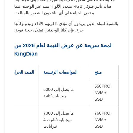
هناك تأثير ضوئي RGB متعدد الألوان يمتد عبر الوحدة، مما
يضفي الحياة على أي بناء دون الشعور بالمبالغة.
بالنسبة للبناة الذين يريدون أن تؤدي ذاكرتهم الأداء وتبدو وكأنها
جزء، فإن كلتا الوحدتين تمثلان حجة قوية.
لمحة سريعة عن عرض القيمة لعام 2026 من
KingDian
منتج
المواصفات الرئيسية
المبدد الحراري/الموزع الح
550PRO
ما يصل إلى 5000
NVMe
✅خافض للح
ميجابايت/ثانية
SSD
760PRO
ما يصل إلى 7000
NVMe
ميجابايت/ثانية، 4
✅خافض للح
SSD
تيرابايت