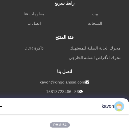
رابط سريع
بيت
معلومات عنا
المنتجات
اتصل بنا
فئة المنتج
حرك الحالة الصلبة للمستهلك
ذاكرة DDR
حرك الأقراص الصلبة الخارجي
اتصل بنا
kavon@kingdianssd.com
86--15813723466
الطابق الثالث، مبنى رونغهوي، رقم 27 طريق هنغنان، مجتمع غوكسينغ،
kavon
شارع شيشيانغ، منطقة باوان، شنتشن، غوانغدونغ، الصين
8:54 PM