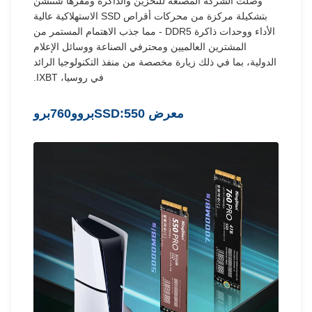
وصلت الشركة المصنعة للتخزين والذاكرة ومقرها شنتشن
بتشكيلة مركزة من محركات أقراص SSD الاستهلاكية عالية
الأداء ووحدات ذاكرة DDR5 - مما جذب الاهتمام المستمر من
المشترين العالميين ومحترفي الصناعة ووسائل الإعلام
الدولية، بما في ذلك زيارة مخصصة من منفذ التكنولوجيا الرائد
في روسيا، IXBT.
معرض SSD:
550برو
و
760برو