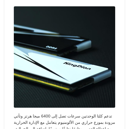
تدعم كلتا الوحدتين سرعات تصل إلى 6400 ميجا هرتز وتأتي
مزودة بموزع حراري من الألومنيوم يتعامل مع الإدارة الحرارية
مع إعطاء العصي مظهرًا نظيفًا ومتميزًا. إضافة إلى الجمالية،