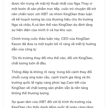
được tôn trọng về mặt kỹ thuật nhất của Nga.Thay vì
một bước đi sản phẩm trực tiếp, cuộc trò chuyện đã trở
nên chiến lược với IXBT và nhóm KingDian thảo luận
về kế hoạch tương lai của thương hiệu cho thị trường
Nga và châu Á,và làm thế nào KingDian dự định tăng
sự hiện diện của mình ở cả hai khu vực.
Chính trong cuộc thảo luận này, CEO của KingDian
Kavon đã đưa ra một tuyên bố rõ ràng về triết lý hướng
dẫn của công ty:
"Dù thị trường thay đổi như thế nào, đối với KingDian,
chất lượng luôn đi đầu.
Thông điệp là không rõ ràng: trong bối cảnh thay đổi
chuỗi cung ứng toàn cầu, cạnh tranh gia tăng và thị
trường quốc tế ngày càng phức tạp,Cam kết của
KingDian về chất lượng sản phẩm vẫn là nền tảng
không thể thương lượng.
Sự quan tâm của IXBT đối với lộ trình thị trường của
KingDian cho thấy danh tiếng quốc tế ngày càng tăng