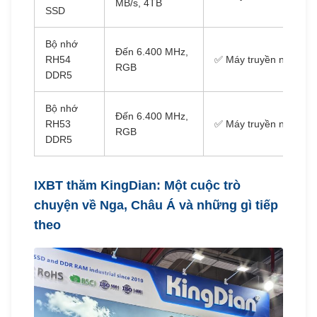
MB/s, 4TB
SSD
Bộ nhớ
Đến 6.400 MHz,
RH54
✅ Máy truyền nhiệt
RGB
DDR5
Bộ nhớ
Đến 6.400 MHz,
RH53
✅ Máy truyền nhiệt
RGB
DDR5
IXBT thăm KingDian: Một cuộc trò
chuyện về Nga, Châu Á và những gì tiếp
theo