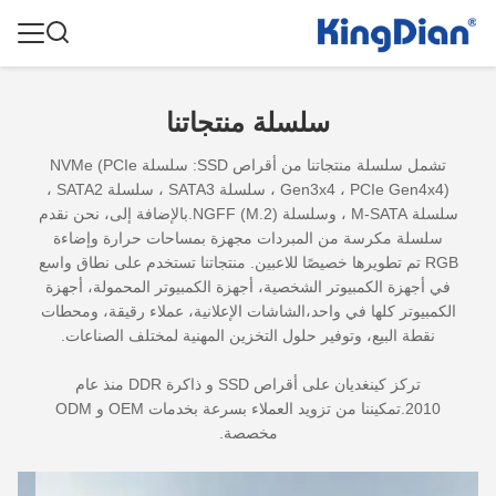
سلسلة منتجاتنا
تشمل سلسلة منتجاتنا من أقراص SSD: سلسلة NVMe (PCIe
Gen3x4 ، PCIe Gen4x4) ، سلسلة SATA3 ، سلسلة SATA2 ،
سلسلة M-SATA ، وسلسلة NGFF (M.2).بالإضافة إلى، نحن نقدم
سلسلة مكرسة من المبردات مجهزة بمساحات حرارة وإضاءة
RGB تم تطويرها خصيصًا للاعبين. منتجاتنا تستخدم على نطاق واسع
في أجهزة الكمبيوتر الشخصية، أجهزة الكمبيوتر المحمولة، أجهزة
الكمبيوتر كلها في واحد،الشاشات الإعلانية، عملاء رقيقة، ومحطات
نقطة البيع، وتوفير حلول التخزين المهنية لمختلف الصناعات.
تركز كينغديان على أقراص SSD و ذاكرة DDR منذ عام
2010.تمكيننا من تزويد العملاء بسرعة بخدمات OEM و ODM
مخصصة.