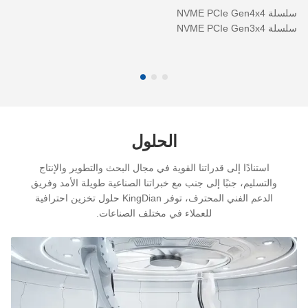
سلسلة NVME PCIe Gen4x4
RGB مع سلسلة الم
سلسلة NVME PCIe Gen3x4
سلس
سلسلة SATA3 ((6.0Gb/S)
سلسل
سلسلة SATA2 ((3.0Gb/S)
سلسل
سلسلة M-SATA
سلسل
سلسلة NGFF-22 × 42
سلسلة NGFF-22×80
الحلول
استنادًا إلى قدراتنا القوية في مجال البحث والتطوير والإنتاج
والتسليم، جنبًا إلى جنب مع خبراتنا الصناعية طويلة الأمد وفريق
الدعم الفني المحترف، توفر KingDian حلول تخزين احترافية
للعملاء في مختلف الصناعات.