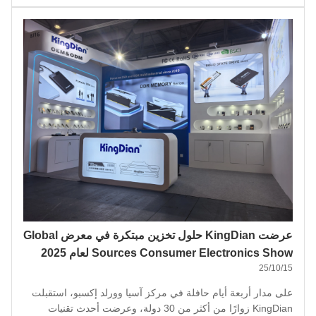
المصنعة للتخزين والذاكرة ومقرها شنتشن بتشكيلة مركزة من
محركات أقراص SSD الاستهلاكية عالية الأداء ووحدات ذاكرة
DDR5 - مما جذب الاهتم...
عرضت KingDian حلول تخزين مبتكرة في معرض Global
Sources Consumer Electronics Show لعام 2025
25/10/15
على مدار أربعة أيام حافلة في مركز آسيا وورلد إكسبو، استقبلت
KingDian زوارًا من أكثر من 30 دولة، وعرضت أحدث تقنيات