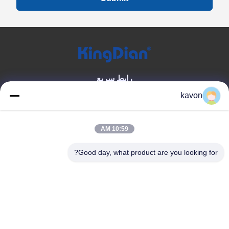
رابط سريع
kavon
بيت
معلومات عنا
المنتجات
اتصل بنا
10:59 AM
فئة المنتج
Good day, what product are you looking for?
محرك الحالة الصلبة للمستهلك
ذاكرة DDR
محرك الأقراص الصلبة الخارجي
اتصل بنا
kavon@kingdianssd.com