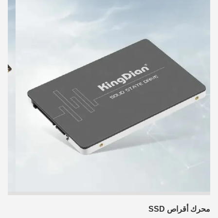
محرك أقراص SSD
ذاكر