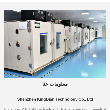
معلومات عنا
Shenzhen KingDian Technology Co., Ltd
تم تأسيس شركة شينزن كينغديان للتكنولوجيا في عام 2010. وهي واحدة