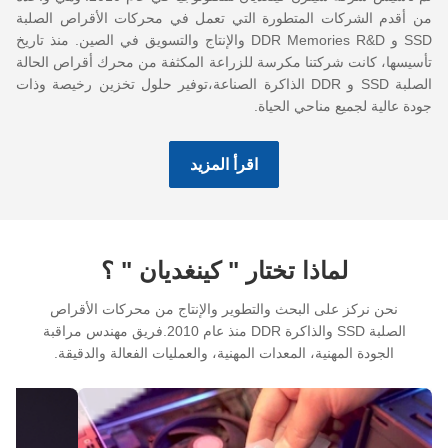
من أقدم الشركات المتطورة التي تعمل في محركات الأقراص الصلبة
SSD و DDR Memories R&D والإنتاج والتسويق في الصين. منذ تاريخ
تأسيسها، كانت شركتنا مكرسة للزراعة المكثفة من محرك أقراص الحالة
الصلبة SSD و DDR الذاكرة الصناعة،توفير حلول تخزين رخيصة وذات
جودة عالية لجميع مناحي الحياة.
اقرأ المزيد
لماذا تختار " كينغديان " ؟
نحن نركز على البحث والتطوير والإنتاج من محركات الأقراص
الصلبة SSD والذاكرة DDR منذ عام 2010.فريق مهندس مراقبة
الجودة المهنية، المعدات المهنية، والعمليات الفعالة والدقيقة.