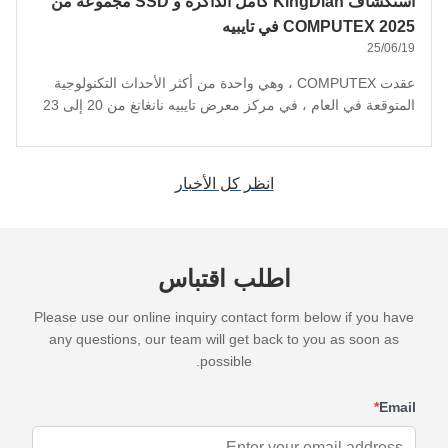
استكشاف KingDian كامل الذاكرة و SSD مجموعة من
COMPUTEX 2025 في تايبيه
25/06/19
عقدت COMPUTEX ، وهي واحدة من أكثر الأحداث التكنولوجية
المتوقعة في العام ، في مركز معرض تايبيه نانغانغ من 20 إلى 23
مايو 2025 ، تحت شعار "AI Next." المعرض جمع عملاقي الصناعة،
الشركات الناشئة، والمهتمين بالتكنولوجيا للكشف عن تقنيات رائدة
تشكل مستقبل الحوسبة.كينغديان) أثرت إعجابًا رائعًا في المعرض).
انظر كل الأخبار
لي...
اطلب اقتباس
Please use our online inquiry contact form below if you have
any questions, our team will get back to you as soon as
possible.
*
Email