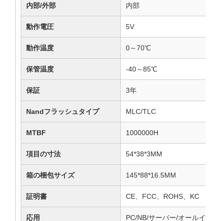
内部/外部
内部
動作電圧
5V
動作温度
0～70℃
保管温度
-40～85℃
保証
3年
Nandフラッシュタイプ
MLC/TLC
MTBF
1000000H
項目の寸法
54*38*3MM
箱の梱包サイズ
145*88*16.5MM
証明書
CE、FCC、ROHS、KC
応用
PC/NB/サーバー/オールイン