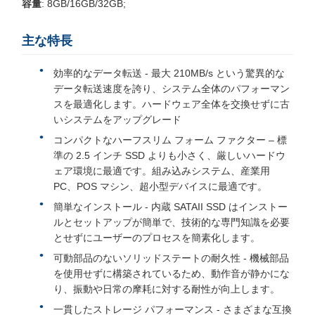
容量
: 8GB/16GB/32GB;
主な特長
効率的なデータ転送 - 最大 210MB/s という驚異的な
データ転送速度を誇り、システム全体のパフォーマン
スを最適化します。ハードウェア全体を交換せずに古
いシステムをアップグレード
コンパクトなハーフスリム フォーム ファクター – 標
準の 2.5 インチ SSD よりも小さく、厳しいハードウ
ェア環境に最適です。組み込みシステム、産業用
PC、POS マシン、超小型デバイスに最適です。
簡単なインストール - 内蔵 SATAII SSD はインストー
ルとセットアップが簡単で、技術的な専門知識を必要
とせずにユーザーのプロセスを簡素化します。
可動部品のないソリッドステートの耐久性 - 機械部品
を使用せずに構築されているため、動作音が静かにな
り、振動や日常の摩耗に対する耐性が向上します。
一貫したストレージ パフォーマンス - さまざまな互換