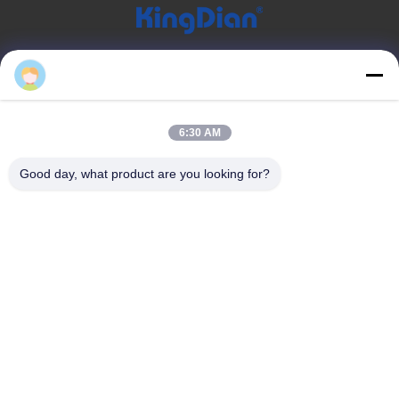
クイックリンク
kavon
家
私たちについて
製品
お問い合わせ
6:30 AM
製品カテゴリー
Good day, what product are you looking for?
消費者の固体状態ドライブ
DDRの記憶
外部固体ドライブ
お問い合わせ
kavon@kingdianssd.com
86--15813723466
3階 ロンフイビル ヘンナンロード27号 グキシングコミュニティ
シアン街 バオアン地区 深?? 市 広東