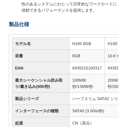
性のあるシステムにわたって日常的なワークロードに
信頼できるパフォーマンスを提供します。
製品仕様
モデル名
H100 8GB
H100 16G
容量
8GB
16ギガバ
EAN
6935515100317
69355151
最大シーケンシャル読み取
100MB/
200MB/
り/書き込み(MB/秒)
秒/13MB/秒
秒/26MB/
製品シリーズ
ハーフスリム SATA2 シリーズ 
インターフェースの種類
SATAII (3.0Gb/秒)
起源
CN（原点）