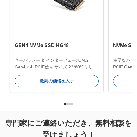
GEN4 NVMe SSD HG48
NVMe SS
キーパラメータ インターフェース:M.2
主要なパラメ
Gen4 x 4, PCIE信号 サイズ:22*80*3ミリメ
PCIE Gen4
ートル 互換性のあるシステム
30*22*3
Windows,Unix,Linux,Macなど 用途:サーバ
75℃ 動作温
最高の価格を入手
ー,PC,ゲームPC,デザイナーコンピュータ,
128GB/256
デスクトップPC,ラップトップなど 効率的
あるシステム: 
な伝送:5200MB/sまでの最速の転送速度 容
Mac など
量:512GB/1TB/2TB/4TB; 貯蔵温度ラン
度: 4900
グ:-40〜75°C 操作温度ラング:0〜70°C 主
ム PC、デ
要 な 特徴 プロフェッショナルやシステム
クトップ P
専門家にご連絡いただき、無料相談を
開発者向けです HG48は プロフェッショナ
高性能 - 最
受けましょう！
ルやコンテンツ作成者生産性とシステム応
GEN4 S