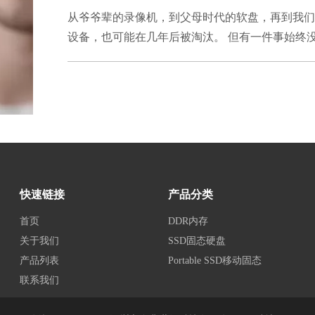
从爷爷辈的录像机，到父母时代的软盘，再到我
设备，也可能在几年后被淘汰。 但有一件事始终
文件，还是游戏存档，这些数字记忆都值得被好好
似乎总没那么容易： 电脑是 USB-A 接口，但新
重要文件突然丢失、损坏或误删除，却无法及时恢复 与传
线及Type-C转接方案，轻松适配现代多设备使用环
快速链接
产品分类
首页
DDR内存
关于我们
SSD固态硬盘
产品列表
Portable SSD移动固态
联系我们