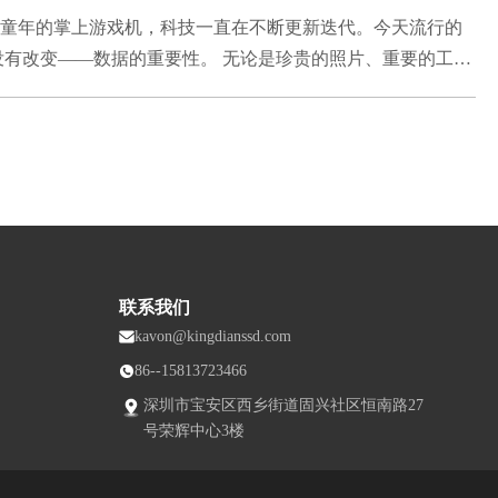
们童年的掌上游戏机，科技一直在不断更新迭代。今天流行的
没有改变——数据的重要性。 无论是珍贵的照片、重要的工作
保存与保护。 但在今天，想要安全、省心地备份这些数据，
手机却只有 USB-C 想上传云端备份，却被缓慢的网络速度拖慢
统U盘不同，KingDian外置SSD配备USB 3.1高速数据
境，让数据传输与备份更加高...
联系我们
kavon@kingdianssd.com
86--15813723466
深圳市宝安区西乡街道固兴社区恒南路27
号荣辉中心3楼