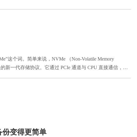
词。简单来说，NVMe （Non-Volatile Memory
的新一代存储协议。它通过 PCIe 通道与 CPU 直接通信，相
的延迟。 需要注意的是，NVMe 与 SSD 并不是同一个概念。
e 是一种数据传输协议。 所有的 NVMe 盘都是固态硬盘，
些还在用SATA 协议，速度会受到很大的限制。 因此可以理解
备份变得更简单