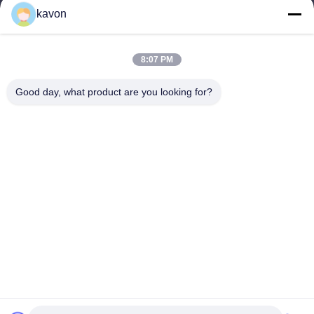
クイックリンク
kavon
家
私たちについて
製品
お問い合わせ
8:07 PM
製品カテゴリー
Good day, what product are you looking for?
消費者の固体状態ドライブ
DDRの記憶
外部固体ドライブ
お問い合わせ
kavon@kingdianssd.com
0086-15813723466
3階 ロンフイビル ヘンナンロード27号 グキシングコミュニティ
シアン街 バオアン地区 深?? 市 広東