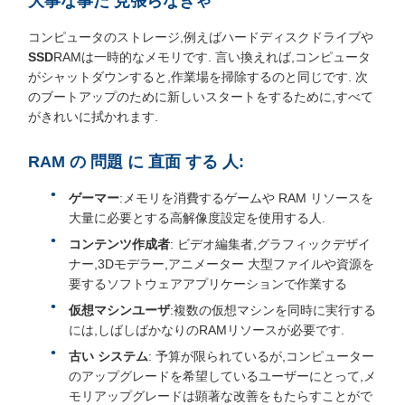
大事な事だ 見張らなきゃ
コンピュータのストレージ,例えばハードディスクドライブや
SSD
RAMは一時的なメモリです. 言い換えれば,コンピュータ
がシャットダウンすると,作業場を掃除するのと同じです. 次
のブートアップのために新しいスタートをするために,すべて
がきれいに拭かれます.
RAM の 問題 に 直面 する 人:
ゲーマー
:メモリを消費するゲームや RAM リソースを
大量に必要とする高解像度設定を使用する人.
コンテンツ作成者
: ビデオ編集者,グラフィックデザイ
ナー,3Dモデラー,アニメーター 大型ファイルや資源を
要するソフトウェアアプリケーションで作業する
仮想マシンユーザ
:複数の仮想マシンを同時に実行する
には,しばしばかなりのRAMリソースが必要です.
古い システム
: 予算が限られているが,コンピューター
のアップグレードを希望しているユーザーにとって,メ
モリアップグレードは顕著な改善をもたらすことがで