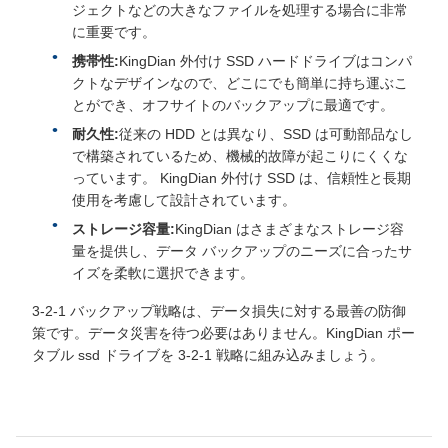
ジェクトなどの大きなファイルを処理する場合に非常
に重要です。
携帯性:
KingDian 外付け SSD ハードドライブはコンパ
クトなデザインなので、どこにでも簡単に持ち運ぶこ
とができ、オフサイトのバックアップに最適です。
耐久性:
従来の HDD とは異なり、SSD は可動部品なし
で構築されているため、機械的故障が起こりにくくな
っています。 KingDian 外付け SSD は、信頼性と長期
使用を考慮して設計されています。
ストレージ容量:
KingDian はさまざまなストレージ容
量を提供し、データ バックアップのニーズに合ったサ
イズを柔軟に選択できます。
3-2-1 バックアップ戦略は、データ損失に対する最善の防御
策です。データ災害を待つ必要はありません。KingDian ポー
タブル ssd ドライブを 3-2-1 戦略に組み込みましょう。