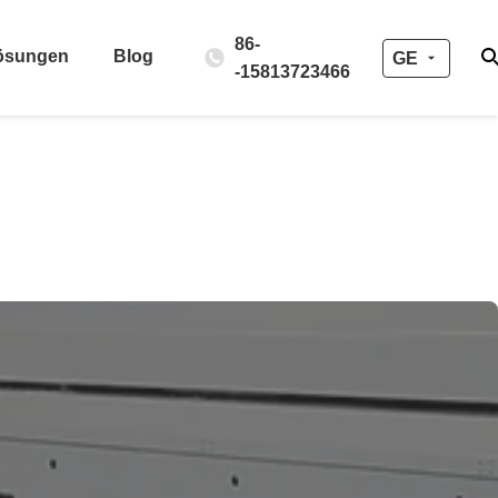
86-
ösungen
Blog
GE
-15813723466