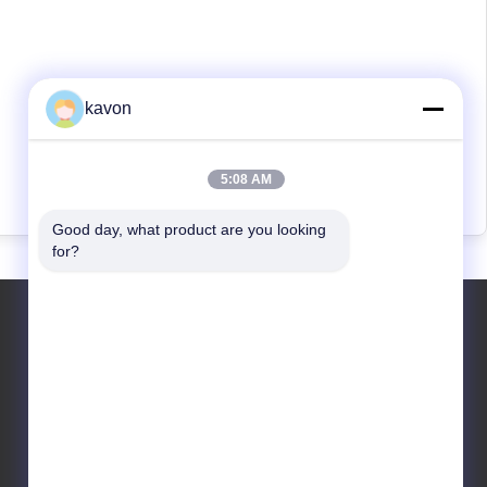
kavon
5:08 AM
Good day, what product are you looking 
for?
KONTAKTIEREN SIE UNS
kavon@kingdianssd.com
86--15813723466
3. Stock, Ronghui Gebäude, Nr. 27
Hengnan Road, Gemeinde Guxing, Xixiang