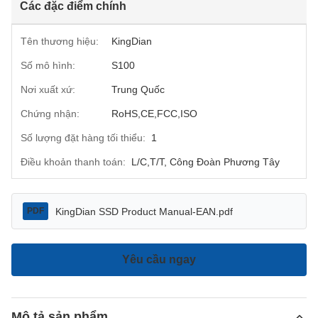
Các đặc điểm chính
Tên thương hiệu:
KingDian
Số mô hình:
S100
Nơi xuất xứ:
Trung Quốc
Chứng nhận:
RoHS,CE,FCC,ISO
Số lượng đặt hàng tối thiểu:
1
Điều khoản thanh toán:
L/C,T/T, Công Đoàn Phương Tây
KingDian SSD Product Manual-EAN.pdf
PDF
Yêu cầu ngay
Mô tả sản phẩm