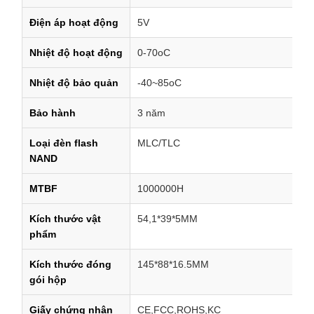
Điện áp hoạt động
5V
Nhiệt độ hoạt động
0-70oC
Nhiệt độ bảo quản
-40~85oC
Bảo hành
3 năm
Loại đèn flash
MLC/TLC
NAND
MTBF
1000000H
Kích thước vật
54,1*39*5MM
phẩm
Kích thước đóng
145*88*16.5MM
gói hộp
Giấy chứng nhận
CE,FCC,ROHS,KC