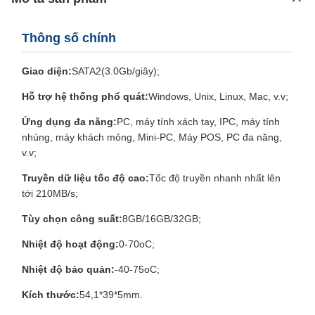
Thông số chính
Giao diện:
SATA2(3.0Gb/giây);
Hỗ trợ hệ thống phổ quát:
Windows, Unix, Linux, Mac, v.v;
Ứng dụng đa năng:
PC, máy tính xách tay, IPC, máy tính
nhúng, máy khách mỏng, Mini-PC, Máy POS, PC đa năng,
v.v;
Truyền dữ liệu tốc độ cao:
Tốc độ truyền nhanh nhất lên
tới 210MB/s;
Tùy chọn công suất:
8GB/16GB/32GB;
Nhiệt độ hoạt động:
0-70oC;
Nhiệt độ bảo quản:
-40-75oC;
Kích thước:
54,1*39*5mm.