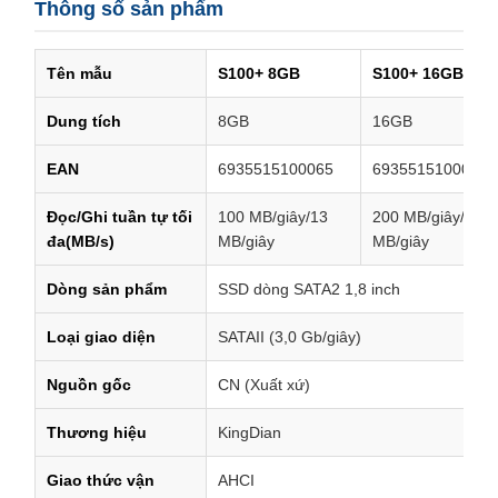
Thông số sản phẩm
Tên mẫu
S100+ 8GB
S100+ 16GB
Dung tích
8GB
16GB
EAN
6935515100065
6935515100072
Đọc/Ghi tuần tự tối
100 MB/giây/13
200 MB/giây/26
đa(MB/s)
MB/giây
MB/giây
Dòng sản phẩm
SSD dòng SATA2 1,8 inch
Loại giao diện
SATAII (3,0 Gb/giây)
Nguồn gốc
CN (Xuất xứ)
Thương hiệu
KingDian
Giao thức vận
AHCI