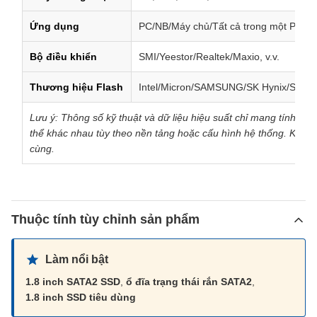
Ứng dụng
PC/NB/Máy chủ/Tất cả trong một PC, v.
Bộ điều khiển
SMI/Yeestor/Realtek/Maxio, v.v.
Thương hiệu Flash
Intel/Micron/SAMSUNG/SK Hynix/SanDi
Lưu ý: Thông số kỹ thuật và dữ liệu hiệu suất chỉ mang tính tha
thể khác nhau tùy theo nền tảng hoặc cấu hình hệ thống. KingDi
cùng.
Thuộc tính tùy chỉnh sản phẩm
Làm nổi bật
1.8 inch SATA2 SSD
,
ổ đĩa trạng thái rắn SATA2
,
1.8 inch SSD tiêu dùng