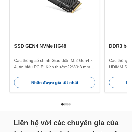
SSD GEN4 NVMe HG48
DDR3 bộ 
Các thông số chính Giao diện:M.2 Gen4 x
Các thông s
4, tín hiệu PCIE; Kích thước:22*80*3 mm;
UDIMM Seri
Hệ thống tương thích:Windows, Unix,
DIMM:UDIMM
Linux, Mac v.v. Sử dụng cho:Máy chủ, PC,
công suất:
Nhận được giá tốt nhất
Nh
Game PC, máy tính thiết kế,PC máy tính
số:1333/160
để bàn, máy tính xách tay vv; Truyền hiệu
75°C Nhiệt 
quả:Tốc độ truyền nhanh nhất lên đến
điểm chính C
5200MB/s; Công suất...
Tăng tối đa
chơi ...
Liên hệ với các chuyên gia của