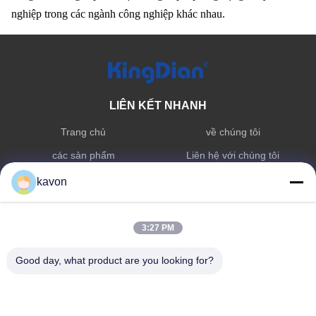
nghiệp trong các ngành công nghiệp khác nhau.
LIÊN KẾT NHANH
Trang chủ
về chúng tôi
các sản phẩm
Liên hệ với chúng tôi
kavon
DANH MỤC SẢN PHẨM
Máy chủ trạng thái rắn tiêu
Bộ nhớ DDR
3:27 PM
dùng
Động cơ trạng thái rắn bên
Good day, what product are you looking for?
ngoài
LIÊN HỆ VỚI CHÚNG TÔI