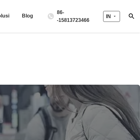
86-
lusi
Blog
IN
-15813723466