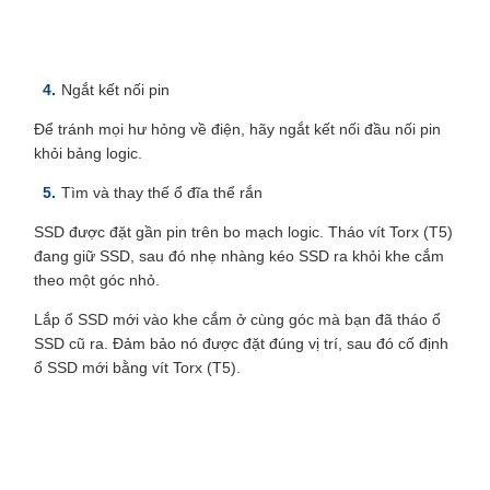
Ngắt kết nối pin
Để tránh mọi hư hỏng về điện, hãy ngắt kết nối đầu nối pin
khỏi bảng logic.
Tìm và thay thế ổ đĩa thể rắn
SSD được đặt gần pin trên bo mạch logic. Tháo vít Torx (T5)
đang giữ SSD, sau đó nhẹ nhàng kéo SSD ra khỏi khe cắm
theo một góc nhỏ.
Lắp ổ SSD mới vào khe cắm ở cùng góc mà bạn đã tháo ổ
SSD cũ ra. Đảm bảo nó được đặt đúng vị trí, sau đó cố định
ổ SSD mới bằng vít Torx (T5).