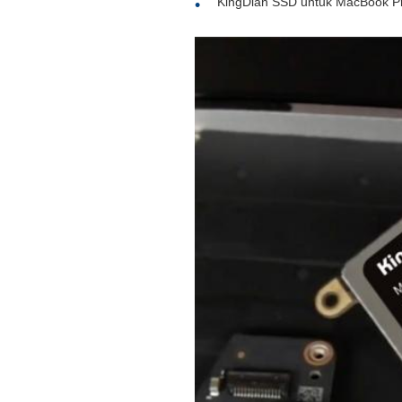
KingDian SSD untuk MacBook Pr