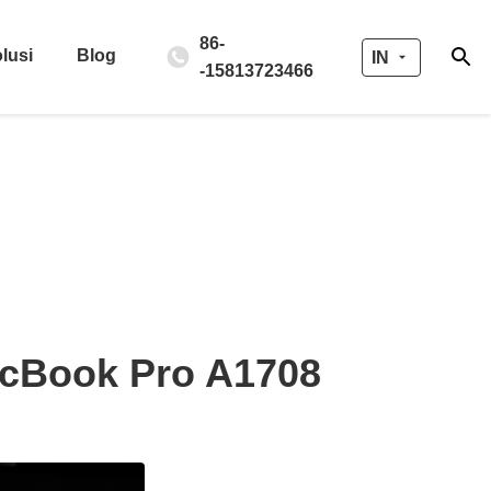
86-
lusi
Blog
IN
-15813723466
acBook Pro A1708