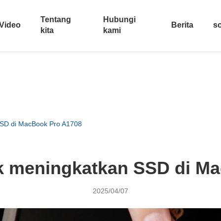
Tentang
Hubungi
Video
Berita
so
kita
kami
SD di MacBook Pro A1708
 meningkatkan SSD di M
2025/04/07