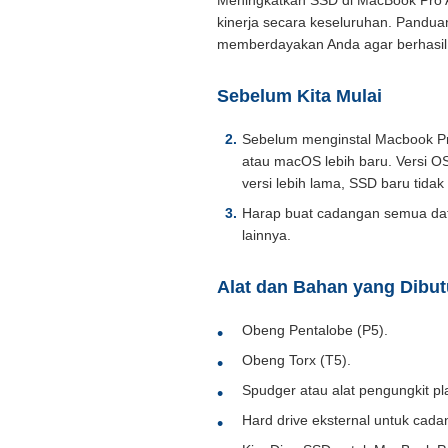
Meningkatkan SSD di MacBook Pro A
kinerja secara keseluruhan. Panduan
memberdayakan Anda agar berhasi
Sebelum Kita Mulai
Sebelum menginstal Macbook Pro
atau macOS lebih baru. Versi O
versi lebih lama, SSD baru tidak
Harap buat cadangan semua dat
lainnya.
Alat dan Bahan yang Dibu
Obeng Pentalobe (P5).
Obeng Torx (T5).
Spudger atau alat pengungkit pla
Hard drive eksternal untuk cada