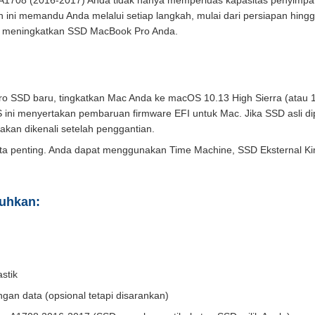
1708 (2016-2017) Anda tidak hanya memperluas kapasitas penyimpan
 ini memandu Anda melalui setiap langkah, mulai dari persiapan hingga
l meningkatkan SSD MacBook Pro Anda.
 SSD baru, tingkatkan Mac Anda ke macOS 10.13 High Sierra (atau 1
S ini menyertakan pembaruan firmware EFI untuk Mac. Jika SSD asli
 akan dikenali setelah penggantian.
a penting. Anda dapat menggunakan Time Machine, SSD Eksternal Kin
tuhkan:
stik
ngan data (opsional tetapi disarankan)