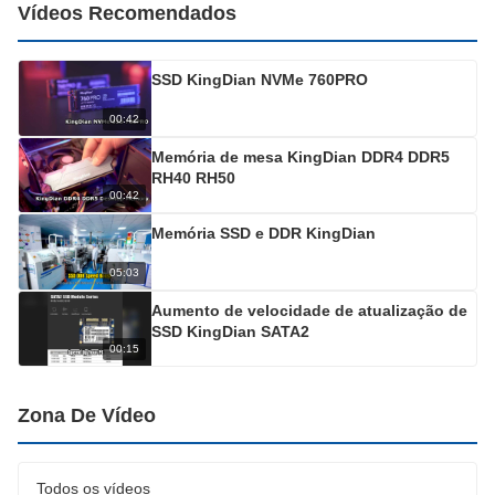
Vídeos Recomendados
SSD KingDian NVMe 760PRO
00:42
Memória de mesa KingDian DDR4 DDR5
RH40 RH50
00:42
Memória SSD e DDR KingDian
05:03
Aumento de velocidade de atualização de
SSD KingDian SATA2
00:15
Zona De Vídeo
Todos os vídeos