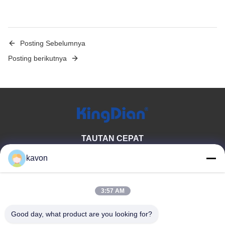
Posting Sebelumnya
Posting berikutnya
TAUTAN CEPAT
Rumah
tentang kita
kavon
Produk
Hubungi kami
3:57 AM
KATEGORI PRODUK
Good day, what product are you looking for?
Konsumen Solid State Drive
Memori DDR