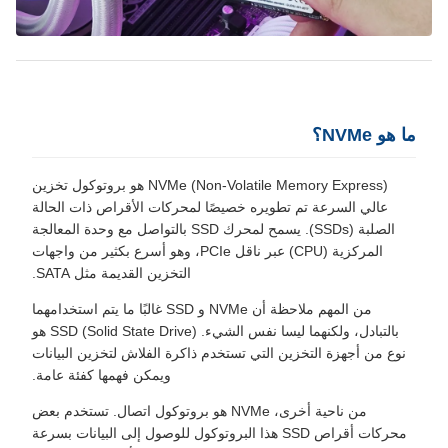
ما هو NVMe؟
NVMe (Non-Volatile Memory Express) هو بروتوكول تخزين
عالي السرعة تم تطويره خصيصًا لمحركات الأقراص ذات الحالة
الصلبة (SSDs). يسمح لمحرك SSD بالتواصل مع وحدة المعالجة
المركزية (CPU) عبر ناقل PCIe، وهو أسرع بكثير من واجهات
التخزين القديمة مثل SATA.
من المهم ملاحظة أن NVMe و SSD غالبًا ما يتم استخدامهما
بالتبادل، ولكنهما ليسا نفس الشيء. SSD (Solid State Drive) هو
نوع من أجهزة التخزين التي تستخدم ذاكرة الفلاش لتخزين البيانات
ويمكن فهمها كفئة عامة.
من ناحية أخرى، NVMe هو بروتوكول اتصال. تستخدم بعض
محركات أقراص SSD هذا البروتوكول للوصول إلى البيانات بسرعة