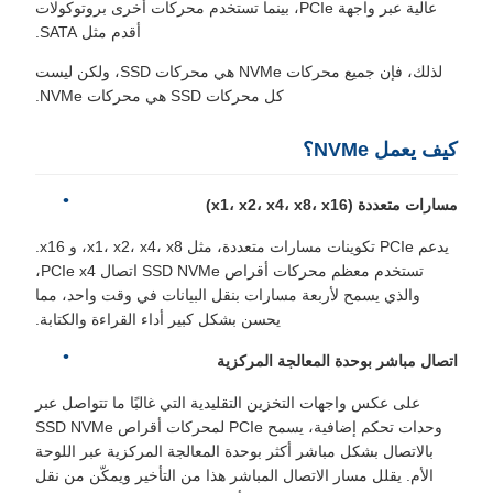
عالية عبر واجهة PCIe، بينما تستخدم محركات أخرى بروتوكولات
أقدم مثل SATA.
لذلك، فإن جميع محركات NVMe هي محركات SSD، ولكن ليست
كل محركات SSD هي محركات NVMe.
كيف يعمل NVMe؟
مسارات متعددة (x1، x2، x4، x8، x16)
يدعم PCIe تكوينات مسارات متعددة، مثل x1، x2، x4، x8، و x16.
تستخدم معظم محركات أقراص SSD NVMe اتصال PCIe x4،
والذي يسمح لأربعة مسارات بنقل البيانات في وقت واحد، مما
يحسن بشكل كبير أداء القراءة والكتابة.
اتصال مباشر بوحدة المعالجة المركزية
على عكس واجهات التخزين التقليدية التي غالبًا ما تتواصل عبر
وحدات تحكم إضافية، يسمح PCIe لمحركات أقراص SSD NVMe
بالاتصال بشكل مباشر أكثر بوحدة المعالجة المركزية عبر اللوحة
الأم. يقلل مسار الاتصال المباشر هذا من التأخير ويمكّن من نقل