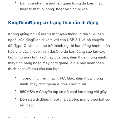
Bạn vừa nhận ra một tệp quan trọng đã biến mất,
hoặc bị mất, bị hỏng, hoặc vô tình bị xóa.
KingDian
Động cơ trạng thái rắn di động
Không giống như ổ đĩa flash truyền thống, ổ đĩa SSD bên
ngoài của KingDian đi kèm với cáp USB 3.1 và bộ chuyển
đổi Type-C, làm cho nó trở thành người bạn đồng hành hoàn
hảo cho các thiết bị hiện đại.Cho dù bạn đang sao lưu các
tập tin từ máy tính xách tay của bạn, điện thoại thông minh,
máy tính bảng hoặc máy chơi game, ổ đĩa này hoàn toàn
thích nghi với nhu cầu của bạn!
Tương thích liền mạch, PC, Mac, điện thoại thông
minh, máy chơi game & nhiều hơn nữa!
960MB/s = Chuyển tập tin trò chơi lớn trong vài giây
Đèn siêu di động, mượt mà và bền, mang theo bất cứ
nơi nào