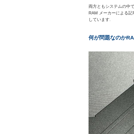
両方ともシステムの中で重
RAM メーカーによる
しています.
何が問題なのか
R