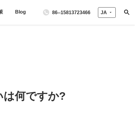
策
Blog
86--15813723466
JA
違いは何ですか?