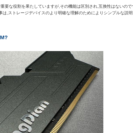
要な役割を果たしていますが,その機能は区別され,互換性はないのです.この K
記事は,ストレージデバイスのより明確な理解のためによりシンプルな説
AM
?