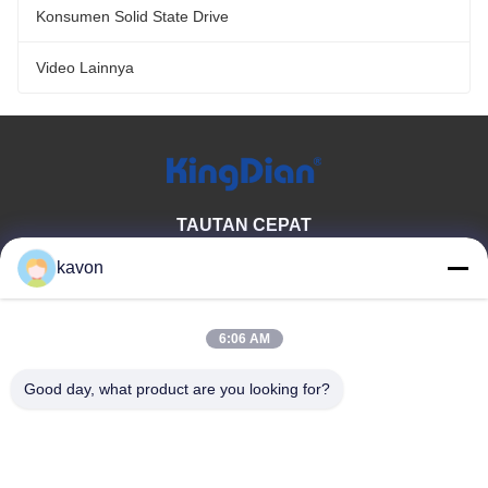
Konsumen Solid State Drive
Video Lainnya
TAUTAN CEPAT
Rumah
tentang kita
kavon
Produk
Hubungi kami
6:06 AM
KATEGORI PRODUK
Good day, what product are you looking for?
Konsumen Solid State Drive
Memori DDR
Drive Solid State Eksternal
HUBUNGI KAMI