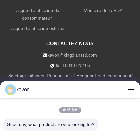
Disque d'état solide du
Mémoire de la RDA
consommateur
Disque d'état solide externe
CONTACTEZ-NOUS
kavon@kingdianssd.com
86--15813723466
3e étage, bâtiment Ronghui, n°27 HengnanRoad, communauté
Guxing, rue Xixiang, district Bao'an, Shenzhen, Guangdong,
kavon
Chine
4:16 AM
Droit d'auteur © 2026-2026 Shenzhen KingDian Technology Co., Ltd |
Plan
du site
Good day, what product are you looking for?